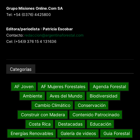
G
rupo Misiones
Online.Com
SA
Tel: +54 (0376) 4425800
Editora/periodista : Patricia Escobar
Contacto:
redaccion@argentinaforestal.com
Cel: (+54)9 376 15 4 131636
Categorías
AF Joven
AF Mujeres Forestales
Agenda Forestal
Ambiente
Aves del Mundo
Biodiversidad
Cambio Climático
Conservación
Construir con Madera
Contenido Patrocinado
Costa Rica
Destacadas
Educación
Energías Renovables
Galería de videos
Guia Forestal