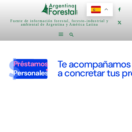
Fuente de información forestal, foresto-industrial y
ambiental de Argentina y América Latina