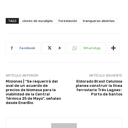
TAGS
clones de eucalipto
Forestación
tranqueras abiertas
Facebook
X
WhatsApp
ARTÍCULO ANTERIOR
ARTÍCULO SIGUIENTE
Misiones | “Se requerirá del
Eldorado Brasil Celulosa
aval de un acuerdo de
planea construir la línea
precios de biomasa para la
ferroviaria Três Lagoas-
viabilidad de la Central
Porto de Santos
Térmica 25 de Mayo”, señalan
desde EnerBio