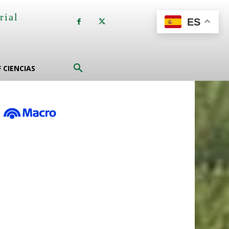
rial
ES
a
F CIENCIAS