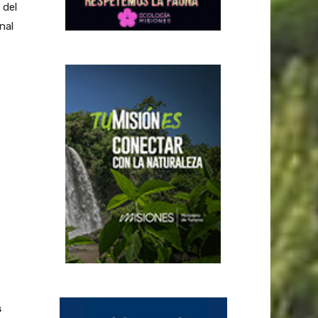
 del
nal
s