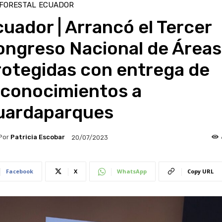
 FORESTAL
ECUADOR
uador | Arrancó el Tercer
ongreso Nacional de Áreas
rotegidas con entrega de
econocimientos a
uardaparques
Por
Patricia Escobar
20/07/2023
Facebook
X
WhatsApp
Copy URL