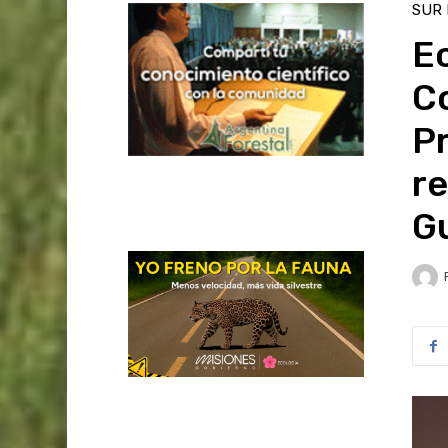
SUR
Ec
C
P
r
G