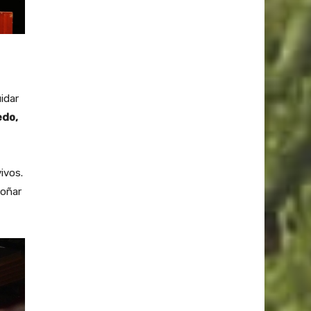
idar
edo,
ivos.
soñar