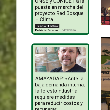
UNSE y CONICET a la
puesta en marcha del
proyecto Red Bosque
– Clima
Cambio Climático
Patricia Escobar
-
04/08/2026
AMAYADAP: «Ante la
baja demanda interna,
la forestoindustria
requiere medidas
para reducir costos y
recuperar