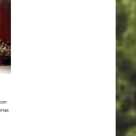
 con
enas