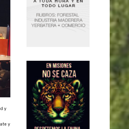
ad y
bate y