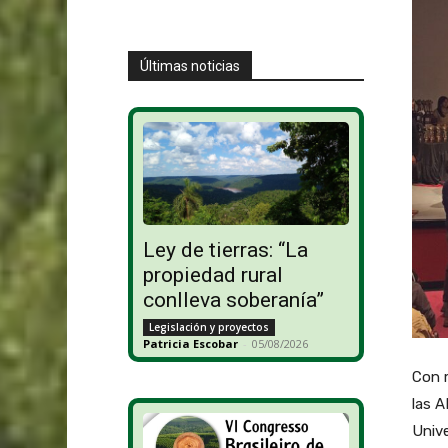
Últimas noticias
Ley de tierras: “La
propiedad rural
conlleva soberanía”
Legislación y proyectos
Patricia Escobar
-
05/08/2026
Con m
las A
Unive