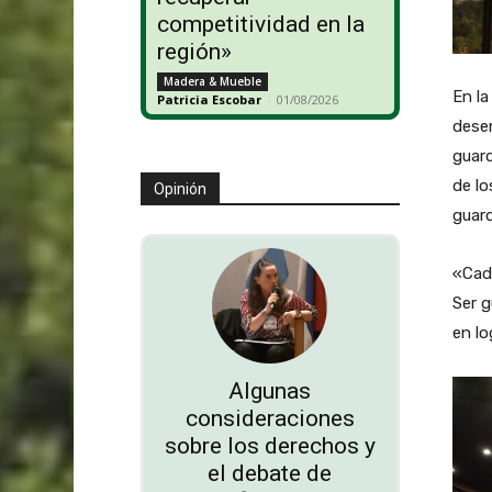
competitividad en la
región»
Madera & Mueble
En la
Patricia Escobar
-
01/08/2026
desem
guard
de lo
Opinión
guar
«Cada
Ser g
en lo
Algunas
consideraciones
sobre los derechos y
el debate de