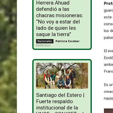
Herrera Ahuad
Prot
defendió a las
guard
chacras misioneras:
este
“No voy a estar del
conse
lado de quien les
los d
saque la tierra”
paíse
Patricia Escobar
-
Nacionales
04/08/2026
El ev
Ecoló
ambie
Franc
Es un
creac
Santiago del Estero |
nacio
Fuerte respaldo
institucional de la