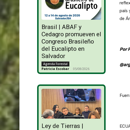
refle
país 
de Ár
Brasil | ABAF y
Cedagro promueven el
Congreso Brasileño
del Eucalipto en
Por 
Salvador
Agenda Forestal
@arg
Patricia Escobar
-
05/08/2026
Fuen
Ley de Tierras |
ECUA