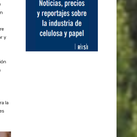
e
En
re
r y
ión
a
a la
es