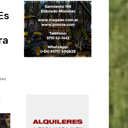
Es
e
ra
340