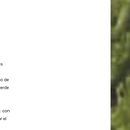
es
do de
verde
: con
r el
e