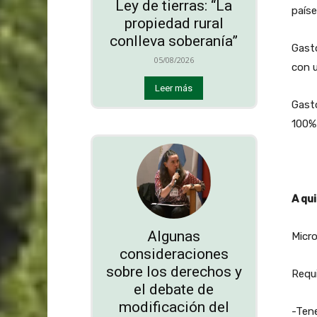
Ley de tierras: “La
paíse
propiedad rural
conlleva soberanía”
Gasto
05/08/2026
con 
Leer más
Gast
100%
A qui
Algunas
Micr
consideraciones
sobre los derechos y
Requi
el debate de
modificación del
-Tene