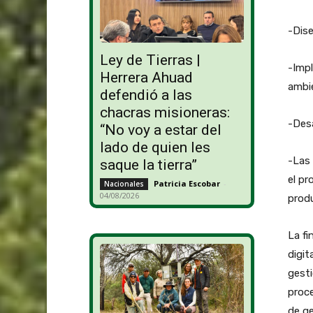
-Dise
Ley de Tierras |
-Imp
Herrera Ahuad
ambie
defendió a las
chacras misioneras:
-Desa
“No voy a estar del
lado de quien les
-Las 
saque la tierra”
el pr
Patricia Escobar
-
Nacionales
04/08/2026
produ
La f
digit
gesti
proc
de ge