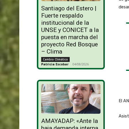
desar
Santiago del Estero |
Fuerte respaldo
institucional de la
UNSE y CONICET a la
puesta en marcha del
proyecto Red Bosque
– Clima
Cambio Climático
Patricia Escobar
-
04/08/2026
El AN
Asist
AMAYADAP: «Ante la
baja demanda interna,