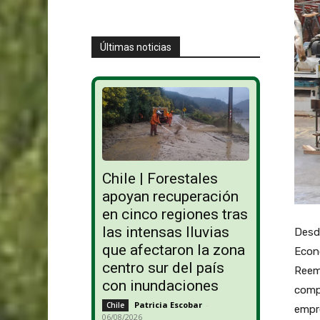
Últimas noticias
Chile | Forestales
apoyan recuperación
en cinco regiones tras
las intensas lluvias
Desde
que afectaron la zona
Econo
centro sur del país
Reemb
con inundaciones
comp
Patricia Escobar
-
Chile
empre
06/08/2026