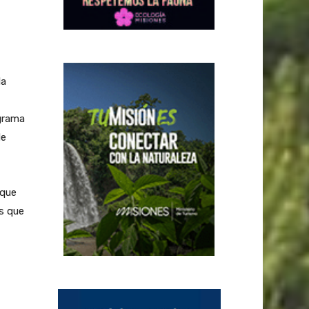
la
grama
de
 que
s que