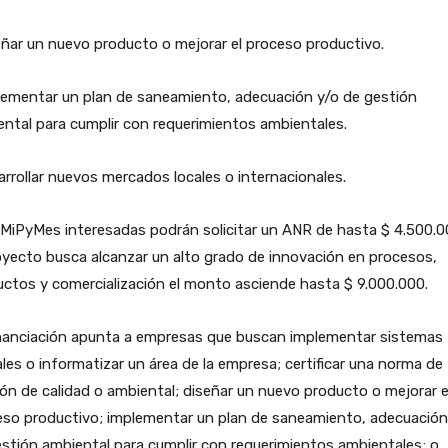
ñar un nuevo producto o mejorar el proceso productivo.
lementar un plan de saneamiento, adecuación y/o de gestión
ntal para cumplir con requerimientos ambientales.
rrollar nuevos mercados locales o internacionales.
MiPyMes interesadas podrán solicitar un ANR de hasta $ 4.500.00
oyecto busca alcanzar un alto grado de innovación en procesos,
ctos y comercialización el monto asciende hasta $ 9.000.000.
inanciación apunta a empresas que buscan implementar sistemas
ales o informatizar un área de la empresa; certificar una norma de
ón de calidad o ambiental; diseñar un nuevo producto o mejorar e
eso productivo; implementar un plan de saneamiento, adecuación
stión ambiental para cumplir con requerimientos ambientales; o