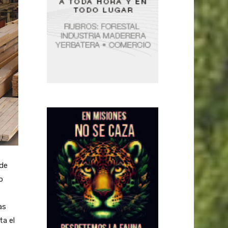
 de
o
as
ta el