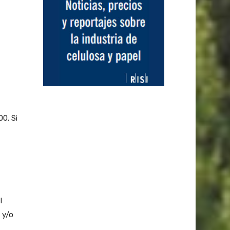
0. Si
l
 y/o