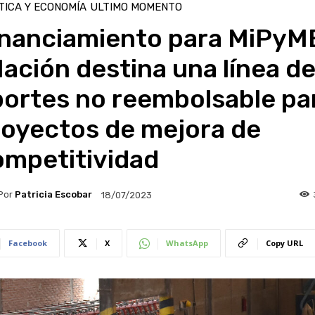
TICA Y ECONOMÍA
ULTIMO MOMENTO
inanciamiento para MiPyM
Nación destina una línea d
portes no reembolsable pa
royectos de mejora de
ompetitividad
Por
Patricia Escobar
18/07/2023
Facebook
X
WhatsApp
Copy URL