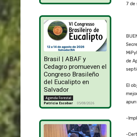
7 de 
BUENO
Secre
MiPy
Brasil | ABAF y
de Ap
Cedagro promueven el
sept
Congreso Brasileño
del Eucalipto en
El ob
Salvador
mejor
Agenda Forestal
apunt
Patricia Escobar
-
05/08/2026
-Impl
-Cert