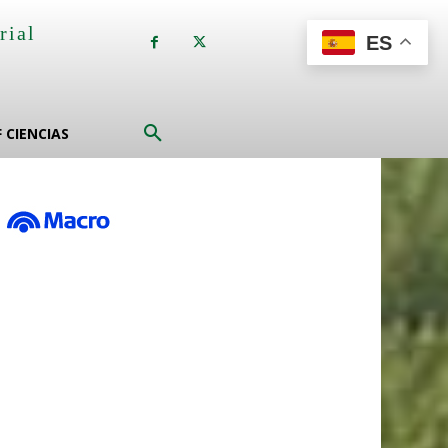
rial
ES
a
F CIENCIAS