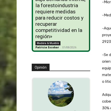
-Mic
la forestoindustria
requiere medidas
-Med
para reducir costos y
recuperar
-Aque
competitividad en la
proy
región»
2923
Madera & Mueble
Patricia Escobar
-
01/08/2026
-Se d
orien
Opinión
equip
mater
o litio
Adqui
cober
30% d