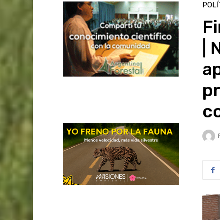
POLÍ
F
| 
a
p
c