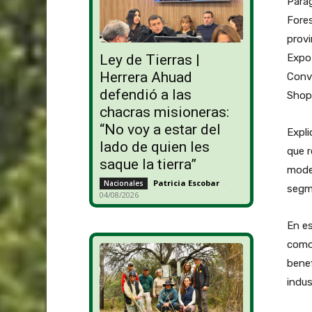
Para
Fore
provi
Expo 
Ley de Tierras |
Herrera Ahuad
Conv
defendió a las
Shop
chacras misioneras:
“No voy a estar del
Expli
lado de quien les
que r
saque la tierra”
moder
Patricia Escobar
-
Nacionales
segm
04/08/2026
En es
como
benef
indus