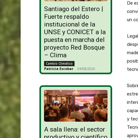
De es
Santiago del Estero |
conve
Fuerte respaldo
un co
institucional de la
UNSE y CONICET a la
Legal
puesta en marcha del
despe
proyecto Red Bosque
mader
– Clima
posib
Cambio Climático
Patricia Escobar
-
04/08/2026
tecn
Sobre
estre
inter
capac
y tec
Tecno
A sala llena: el sector
aprov
productivo y científico