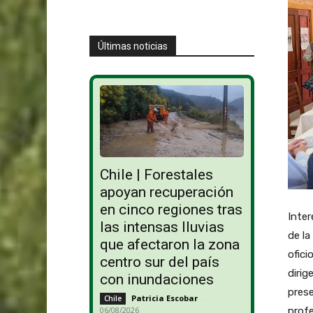
Últimas noticias
Chile | Forestales
apoyan recuperación
en cinco regiones tras
Inter
las intensas lluvias
de la
que afectaron la zona
ofici
centro sur del país
dirig
con inundaciones
prese
Patricia Escobar
-
Chile
profe
06/08/2026