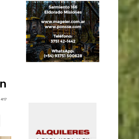
ón
417