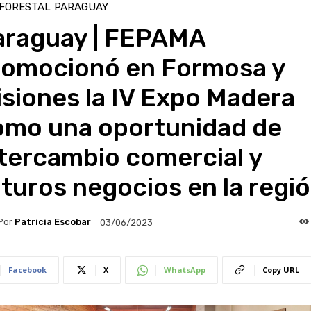
 FORESTAL
PARAGUAY
araguay | FEPAMA
romocionó en Formosa y
siones la IV Expo Madera
omo una oportunidad de
tercambio comercial y
turos negocios en la regi
Por
Patricia Escobar
03/06/2023
Facebook
X
WhatsApp
Copy URL