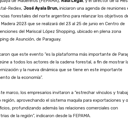
guaya de Madereros (FEPAMA),
Raúl Legal
, y el director de la Me
stal-Rediex,
José Ayala Brun,
iniciaron una agenda de reuniones 
ncias forestales del norte argentino para relanzar los objetivos d
Madera 2023 que se realizará del 23 al 25 de junio en Centro de
enciones del Mariscal López Shopping, ubicado en plena zona
ping de Asunción, de Paraguay.
caron que este evento “es la plataforma más importante de Para
eúne a todos los actores de la cadena forestal, a fin de mostrar l
nización y la nueva dinámica que se tiene en este importante
ento de la economía”.
te marco, los empresarios invitaron a “estrechar vínculos y traba
 región, aprovechando el sistema maquila para exportaciones y 
icios, profundizando además las relaciones comerciales con
trias de la región”, indicaron desde la FEPAMA.