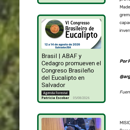
Mader
grem
capac
inver
Brasil | ABAF y
Por 
Cedagro promueven el
Congreso Brasileño
@arg
del Eucalipto en
Salvador
Fuen
Agenda Forestal
Patricia Escobar
-
05/08/2026
MISIO