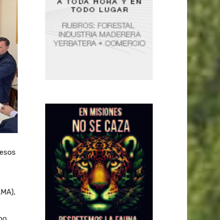
cesos
AMA),
xpo