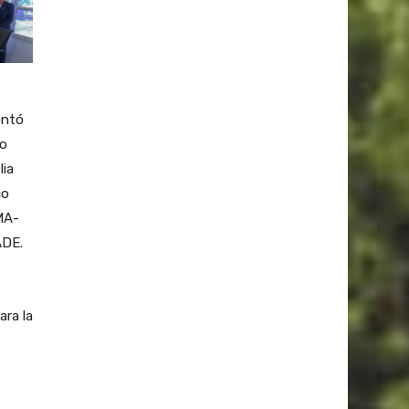
ontó
io
lia
co
MA-
ADE.
ara la