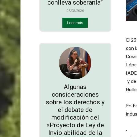
conlleva soberanía”
05/08/2026
Leer más
El 23
con l
Cosen
López
(ADE)
y de 
Algunas
Guill
consideraciones
sobre los derechos y
En Fo
el debate de
indus
modificación del
«Proyecto de Ley de
· Se
Inviolabilidad de la