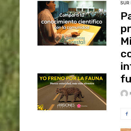
SUR
P
p
Mi
c
in
fu