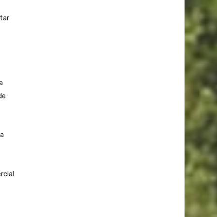
tar
a
de
ra
rcial