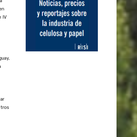
sa
en
e IV
guay,
a
jar
otros