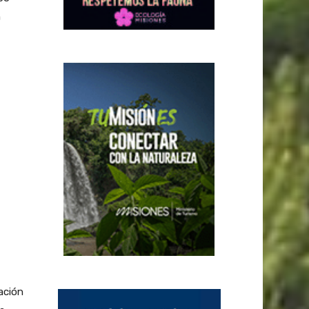
n
ación