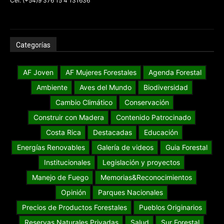
Cel: (+54)9 376 15 4 131636
Categorías
AF Joven
AF Mujeres Forestales
Agenda Forestal
Ambiente
Aves del Mundo
Biodiversidad
Cambio Climático
Conservación
Construir con Madera
Contenido Patrocinado
Costa Rica
Destacadas
Educación
Energías Renovables
Galería de videos
Guia Forestal
Institucionales
Legislación y proyectos
Manejo de Fuego
Memorias&Reconocimientos
Opinión
Parques Nacionales
Precios de Productos Forestales
Pueblos Originarios
Reservas Naturales Privadas
Salud
Sur Forestal