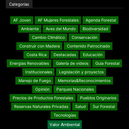
Categorías
AF Joven
AF Mujeres Forestales
Agenda Forestal
Ambiente
Aves del Mundo
Biodiversidad
Cambio Climático
Conservación
Construir con Madera
Contenido Patrocinado
Costa Rica
Destacadas
Educación
Energías Renovables
Galería de videos
Guia Forestal
Institucionales
Legislación y proyectos
Manejo de Fuego
Memorias&Reconocimientos
Opinión
Parques Nacionales
Precios de Productos Forestales
Pueblos Originarios
Reservas Naturales Privadas
Salud
Sur Forestal
Tecnologías
Valor Ambiental