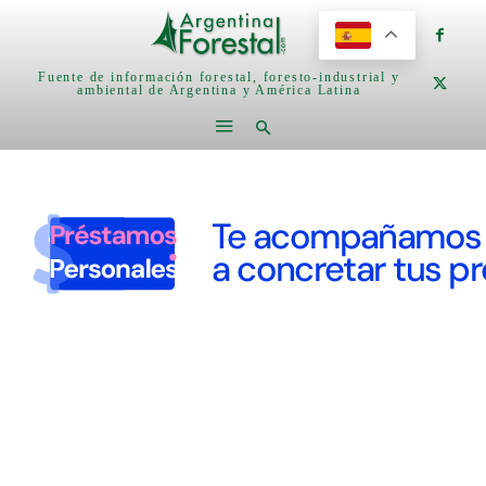
Fuente de información forestal, foresto-industrial y
ambiental de Argentina y América Latina