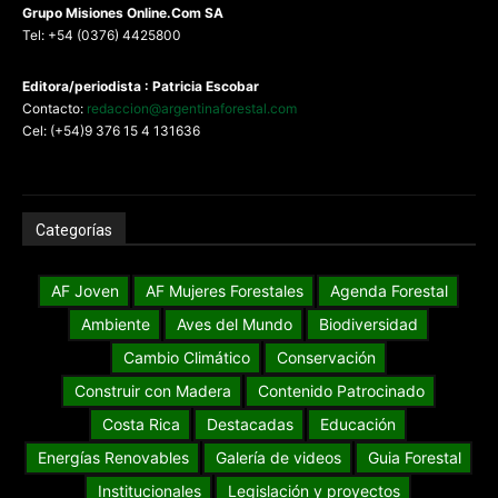
G
rupo Misiones
Online.Com
SA
Tel: +54 (0376) 4425800
Editora/periodista : Patricia Escobar
Contacto:
redaccion@argentinaforestal.com
Cel: (+54)9 376 15 4 131636
Categorías
AF Joven
AF Mujeres Forestales
Agenda Forestal
Ambiente
Aves del Mundo
Biodiversidad
Cambio Climático
Conservación
Construir con Madera
Contenido Patrocinado
Costa Rica
Destacadas
Educación
Energías Renovables
Galería de videos
Guia Forestal
Institucionales
Legislación y proyectos