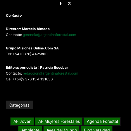
Contacto
Director: Marcelo Almada
Contacto:
gerencia@argentinaforestal.com
G
rupo Misiones
Online.Com
SA
Tel: +54 (0376) 4425800
Editora/periodista : Patricia Escobar
Contacto:
redaccion@argentinaforestal.com
Cel: (+54)9 376 15 4 131636
Categorías
AF Joven
AF Mujeres Forestales
Agenda Forestal
Ambiente
Aves del Mundo
Biodiversidad