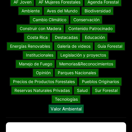
AF Joven
AF Mujeres Forestales
Agenda Forestal
Ambiente
Aves del Mundo
Biodiversidad
Cambio Climático
Conservación
Construir con Madera
Contenido Patrocinado
Costa Rica
Destacadas
Educación
Energías Renovables
Galería de videos
Guia Forestal
Institucionales
Legislación y proyectos
Manejo de Fuego
Memorias&Reconocimientos
Opinión
Parques Nacionales
Precios de Productos Forestales
Pueblos Originarios
Reservas Naturales Privadas
Salud
Sur Forestal
Tecnologías
Valor Ambiental