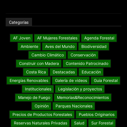
Categorías
AF Joven
AF Mujeres Forestales
Agenda Forestal
Ambiente
Aves del Mundo
Biodiversidad
Cambio Climático
Conservación
Construir con Madera
Contenido Patrocinado
Costa Rica
Destacadas
Educación
Energías Renovables
Galería de videos
Guia Forestal
Institucionales
Legislación y proyectos
Manejo de Fuego
Memorias&Reconocimientos
Opinión
Parques Nacionales
Precios de Productos Forestales
Pueblos Originarios
Reservas Naturales Privadas
Salud
Sur Forestal