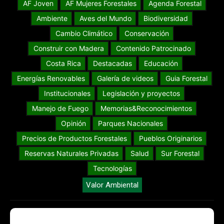
AF Joven
AF Mujeres Forestales
Agenda Forestal
Ambiente
Aves del Mundo
Biodiversidad
Cambio Climático
Conservación
Construir con Madera
Contenido Patrocinado
Costa Rica
Destacadas
Educación
Energías Renovables
Galería de videos
Guia Forestal
Institucionales
Legislación y proyectos
Manejo de Fuego
Memorias&Reconocimientos
Opinión
Parques Nacionales
Precios de Productos Forestales
Pueblos Originarios
Reservas Naturales Privadas
Salud
Sur Forestal
Tecnologías
Valor Ambiental