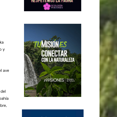
ka
o y
el ave
 del
bahía
bre,