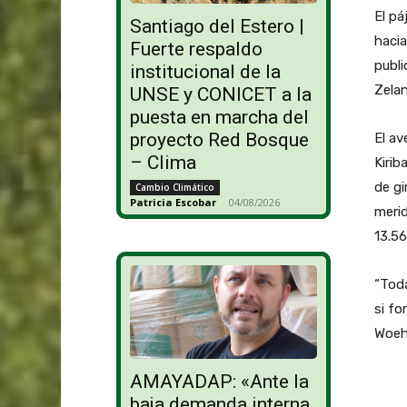
El pá
Santiago del Estero |
hacia
Fuerte respaldo
publ
institucional de la
Zela
UNSE y CONICET a la
puesta en marcha del
proyecto Red Bosque
El av
– Clima
Kirib
de gi
Cambio Climático
Patricia Escobar
-
04/08/2026
merid
13.56
“Toda
si fo
Woehl
AMAYADAP: «Ante la
baja demanda interna,