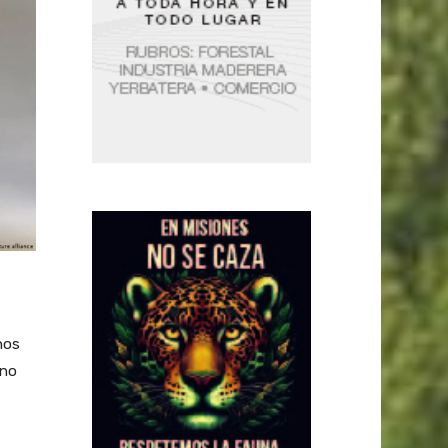
nos
ano