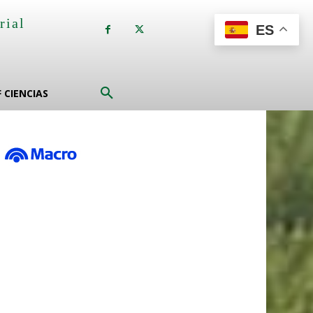
rial
ES
a
F CIENCIAS