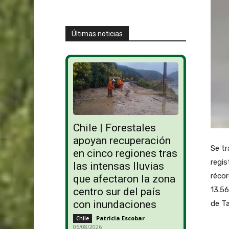
Últimas noticias
Chile | Forestales
apoyan recuperación
Se tr
en cinco regiones tras
regis
las intensas lluvias
récor
que afectaron la zona
13.56
centro sur del país
con inundaciones
de T
Patricia Escobar
-
Chile
06/08/2026