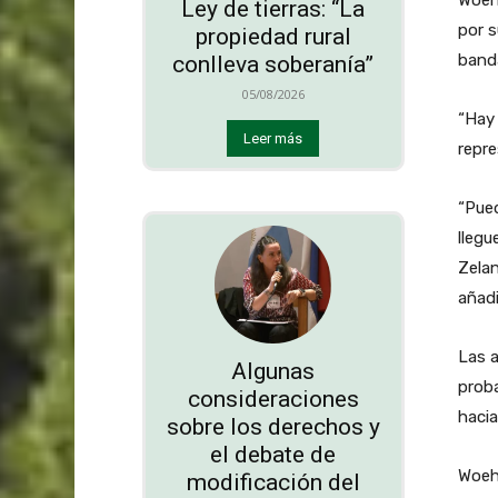
Woehl
Ley de tierras: “La
por s
propiedad rural
band
conlleva soberanía”
05/08/2026
“Hay
Leer más
repre
“Pued
llegu
Zelan
añadi
Las a
Algunas
prob
consideraciones
hacia
sobre los derechos y
el debate de
Woehl
modificación del