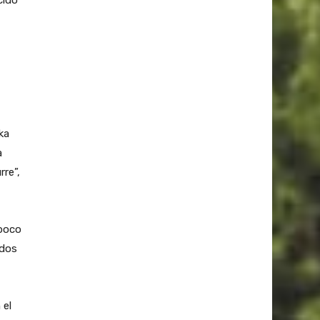
cido
ka
a
rre”,
 poco
ados
 el