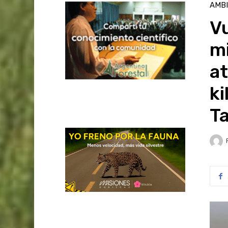
AMB
Vu
mi
at
ki
T