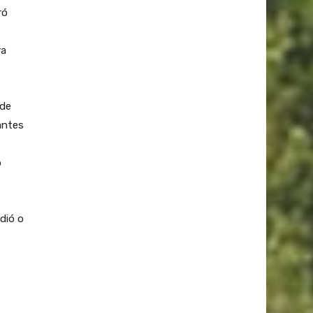
ró
va
 de
antes
o
dió o