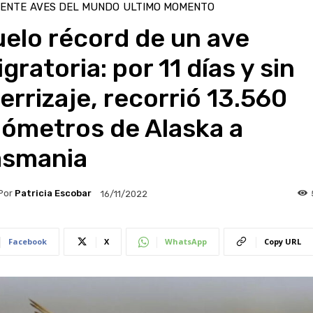
IENTE
AVES DEL MUNDO
ULTIMO MOMENTO
elo récord de un ave
gratoria: por 11 días y sin
errizaje, recorrió 13.560
lómetros de Alaska a
asmania
Por
Patricia Escobar
16/11/2022
Facebook
X
WhatsApp
Copy URL