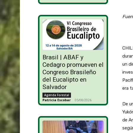
Fuent
CHILE
duran
Brasil | ABAF y
Cedagro promueven el
un di
Congreso Brasileño
inves
del Eucalipto en
Pacíf
Salvador
era t
Agenda Forestal
Patricia Escobar
-
05/08/2026
De un
Yukón
de An
según