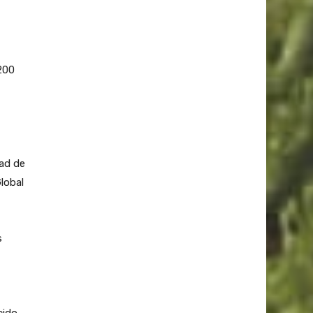
200
dad de
lobal
s