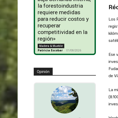
la forestoindustria
Réc
requiere medidas
para reducir costos y
Los 
recuperar
regis
competitividad en la
kilóm
región»
satél
Madera & Mueble
Patricia Escobar
-
01/08/2026
Ese 
inves
Fudan
Opinión
de Ví
La mi
(8.10
inves