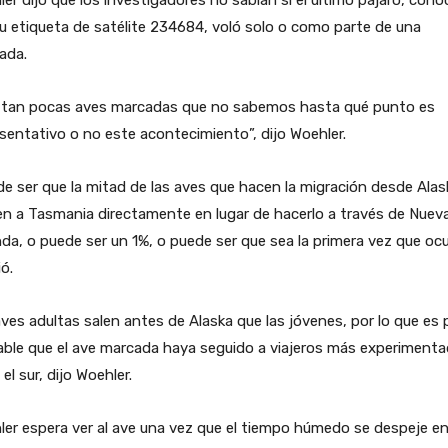
er dijo que los investigadores no sabían si el último pájaro, cono
u etiqueta de satélite 234684, voló solo o como parte de una
ada.
 tan pocas aves marcadas que no sabemos hasta qué punto es
sentativo o no este acontecimiento”, dijo Woehler.
e ser que la mitad de las aves que hacen la migración desde Alas
en a Tasmania directamente en lugar de hacerlo a través de Nuev
da, o puede ser un 1%, o puede ser que sea la primera vez que ocu
ó.
ves adultas salen antes de Alaska que las jóvenes, por lo que es
able que el ave marcada haya seguido a viajeros más experiment
 el sur, dijo Woehler.
er espera ver al ave una vez que el tiempo húmedo se despeje en