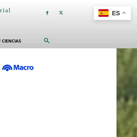
rial
ES
a
F CIENCIAS