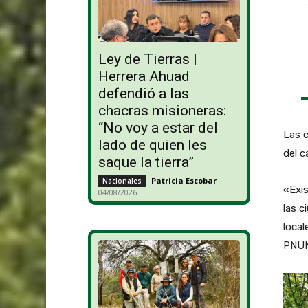
Ley de Tierras |
Herrera Ahuad
defendió a las
chacras misioneras:
“No voy a estar del
Las c
lado de quien les
del c
saque la tierra”
Patricia Escobar
-
Nacionales
«Exis
04/08/2026
las c
local
PNU