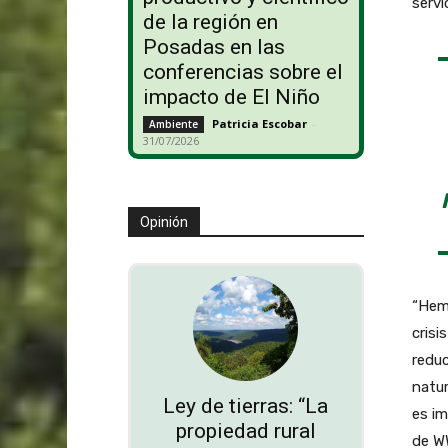
servi
de la región en
Posadas en las
conferencias sobre el
impacto de El Niño
Patricia Escobar
-
Ambiente
31/07/2026
Opinión
“Hemo
crisi
reduc
natur
Ley de tierras: “La
es im
propiedad rural
de W