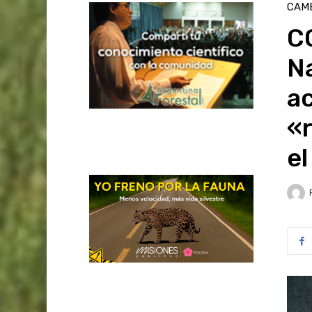
CAMB
CO
Na
ac
«r
el