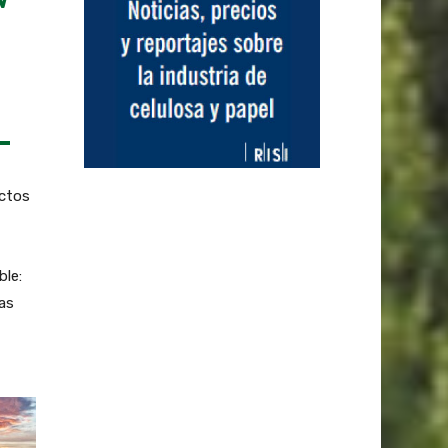
N
actos
ble:
ras