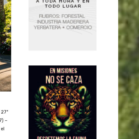
 27ª
7) –
 el