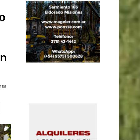
o
on
455