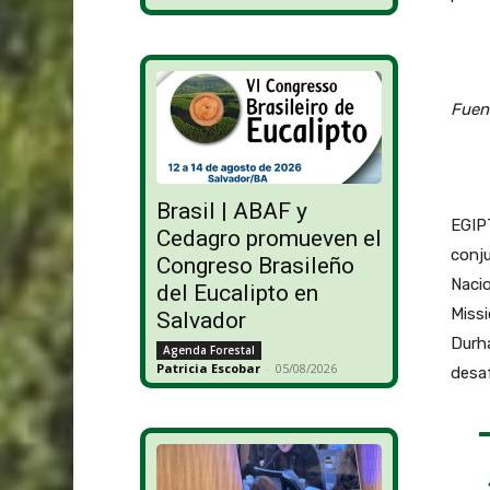
Fuen
Brasil | ABAF y
EGIPT
Cedagro promueven el
conju
Congreso Brasileño
Naci
del Eucalipto en
Missi
Salvador
Durha
Agenda Forestal
Patricia Escobar
-
05/08/2026
desaf