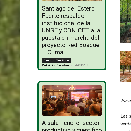
Santiago del Estero |
Fuerte respaldo
institucional de la
UNSE y CONICET a la
puesta en marcha del
proyecto Red Bosque
– Clima
Cambio Climático
Patricia Escobar
-
04/08/2026
Parq
Las s
A sala llena: el sector
verde
productivo y científico