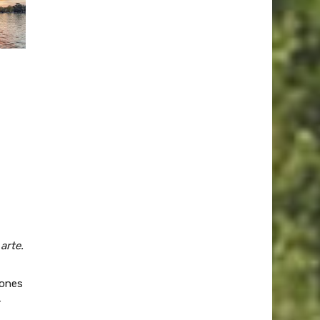
arte.
rones
r