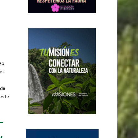
rzo
as
 de
 este