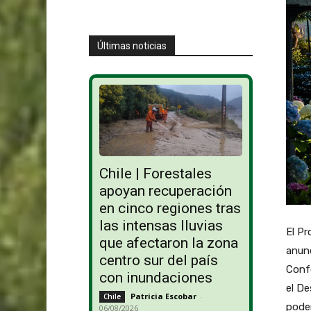
Últimas noticias
Chile | Forestales
apoyan recuperación
en cinco regiones tras
las intensas lluvias
El P
que afectaron la zona
anunc
centro sur del país
Confe
con inundaciones
el De
Patricia Escobar
-
Chile
poder
06/08/2026