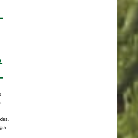
L
s
a
ades,
gía