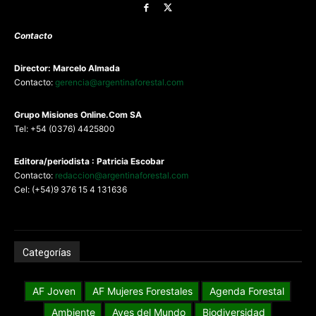
Contacto
Director: Marcelo Almada
Contacto:
gerencia@argentinaforestal.com
G
rupo Misiones
Online.Com
SA
Tel: +54 (0376) 4425800
Editora/periodista : Patricia Escobar
Contacto:
redaccion@argentinaforestal.com
Cel: (+54)9 376 15 4 131636
Categorías
AF Joven
AF Mujeres Forestales
Agenda Forestal
Ambiente
Aves del Mundo
Biodiversidad