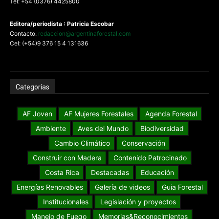
Tel: +54 (0376) 4425800
Editora/periodista : Patricia Escobar
Contacto:
redaccion@argentinaforestal.com
Cel: (+54)9 376 15 4 131636
Categorías
AF Joven
AF Mujeres Forestales
Agenda Forestal
Ambiente
Aves del Mundo
Biodiversidad
Cambio Climático
Conservación
Construir con Madera
Contenido Patrocinado
Costa Rica
Destacadas
Educación
Energías Renovables
Galería de videos
Guia Forestal
Institucionales
Legislación y proyectos
Manejo de Fuego
Memorias&Reconocimientos