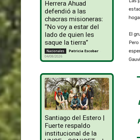
Las p
Herrera Ahuad
estad
defendió a las
hogar
chacras misioneras:
“No voy a estar del
lado de quien les
El gr
saque la tierra”
Pero 
esper
Patricia Escobar
-
Nacionales
04/08/2026
Gauvi
Santiago del Estero |
Fuerte respaldo
institucional de la