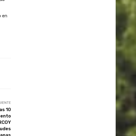
o en
UIENTE
as 10
mento
 RCOY
tudes
canas