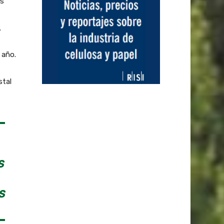
os
.
 año.
stal
S
S