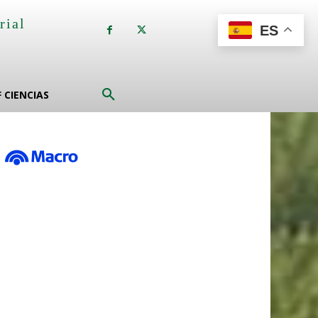
rial
ES
a
F CIENCIAS