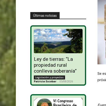
Últimas noticias
Ley de tierras: “La
propiedad rural
conlleva soberanía”
Se es
Legislación y proyectos
próx
Patricia Escobar
-
05/08/2026
Fuen