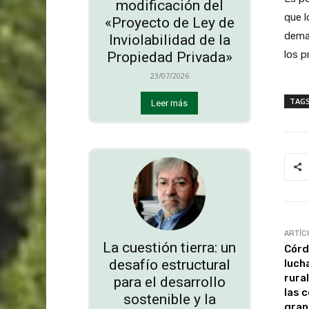
modificación del
que l
«Proyecto de Ley de
dema
Inviolabilidad de la
los p
Propiedad Privada»
23/07/2026
TAG
Leer más
ARTÍC
La cuestión tierra: un
Córd
desafío estructural
luch
rura
para el desarrollo
las 
sostenible y la
gran