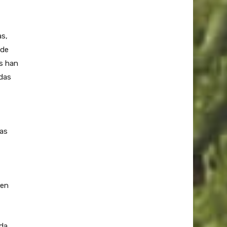
as,
 de
s han
das
las
 en
da