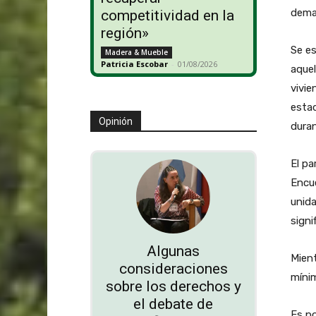
deman
competitividad en la
región»
Se e
Madera & Mueble
Patricia Escobar
-
01/08/2026
aquel
vivie
esta
Opinión
duran
El pa
Encue
unida
signi
Algunas
Mient
consideraciones
mínim
sobre los derechos y
el debate de
Es p