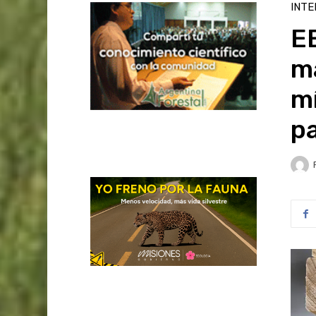
INTE
EE
ma
mí
p