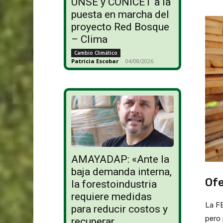
UNSE y CONICET a la
puesta en marcha del
proyecto Red Bosque
– Clima
Cambio Climático
Patricia Escobar
-
04/08/2026
AMAYADAP: «Ante la
baja demanda interna,
Ofe
la forestoindustria
requiere medidas
La F
para reducir costos y
pero 
recuperar