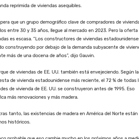
da reprimida de viviendas asequibles.
spera que un grupo demográfico clave de compradores de viviend
los entre 30 y 35 años, llegue al mercado en 2023. Pero la oferta
ndas es escasa. “Los constructores de viviendas estadounidense
do construyendo por debajo de la demanda subyacente de vivien
te más de una docena de años”, dijo Gauvin.
rque de viviendas de EE. UU. también está envejeciendo. Según la
sta de vivienda estadounidense más reciente, el 72 % de todas 
des de vivienda de EE. UU. se construyeron antes de 1995. Eso
fica más renovaciones y más madera.
ras tanto, las existencias de madera en América del Norte están
os históricos.
oco probable que eso cambie mucho en los próximos años a medi