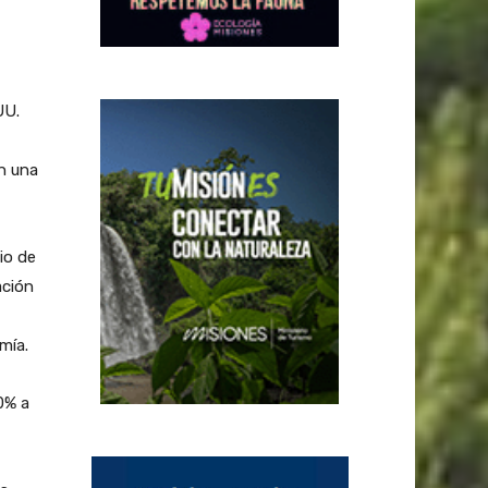
UU.
n una
io de
ación
mía.
0% a