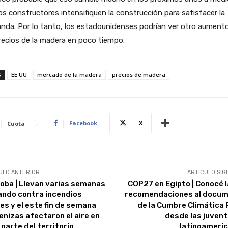
os constructores intensifiquen la construcción para satisfacer la
nda. Por lo tanto, los estadounidenses podrían ver otro aument
recios de la madera en poco tiempo.
S
EE UU
mercado de la madera
precios de madera
Facebook
X
Cuota
ULO ANTERIOR
ARTÍCULO SIG
oba | Llevan varias semanas
COP27 en Egipto | Conocé l
ando contra incendios
recomendaciones al docu
les y el este fin de semana
de la Cumbre Climática
cenizas afectaron el aire en
desde las juven
 parte del territorio
latinoameri