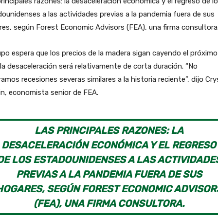
rincipales razones: la desaceleración económica y el regreso de l
ounidenses a las actividades previas a la pandemia fuera de sus
es, según Forest Economic Advisors (FEA), una firma consultora
upo espera que los precios de la madera sigan cayendo el próximo
la desaceleración será relativamente de corta duración. “No
amos recesiones severas similares a la historia reciente”, dijo Cry
n, economista senior de FEA.
LAS PRINCIPALES RAZONES: LA
DESACELERACIÓN ECONÓMICA Y EL REGRESO
DE LOS ESTADOUNIDENSES A LAS ACTIVIDADE
PREVIAS A LA PANDEMIA FUERA DE SUS
HOGARES, SEGÚN FOREST ECONOMIC ADVISOR
(FEA), UNA FIRMA CONSULTORA.