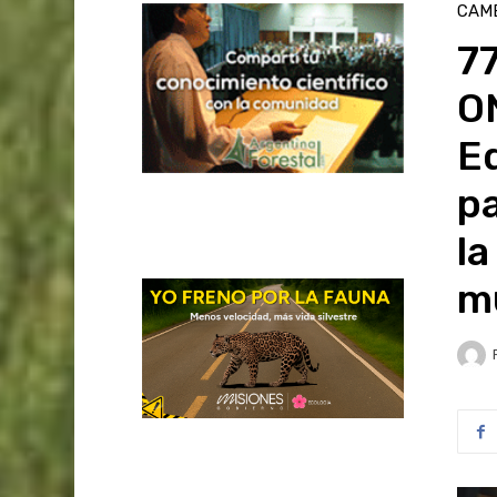
CAMB
77
O
E
pa
la
m