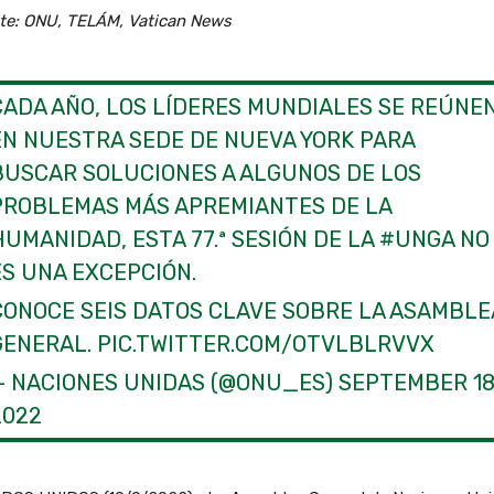
te: ONU, TELÁM, Vatican News
CADA AÑO, LOS LÍDERES MUNDIALES SE REÚNE
EN NUESTRA SEDE DE NUEVA YORK PARA
BUSCAR SOLUCIONES A ALGUNOS DE LOS
PROBLEMAS MÁS APREMIANTES DE LA
HUMANIDAD, ESTA 77.ª SESIÓN DE LA
#UNGA
NO
ES UNA EXCEPCIÓN.
CONOCE SEIS DATOS CLAVE SOBRE LA ASAMBLE
GENERAL.
PIC.TWITTER.COM/OTVLBLRVVX
— NACIONES UNIDAS (@ONU_ES)
SEPTEMBER 18
2022