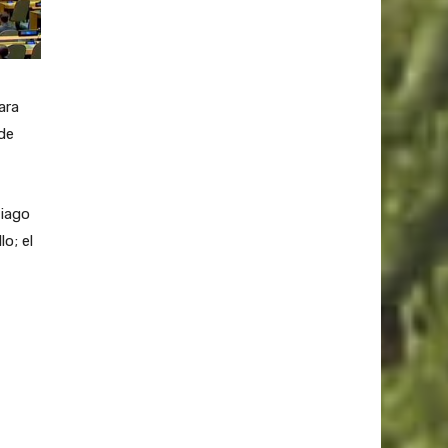
ara
 de
tiago
o; el