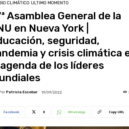
IO CLIMÁTICO
ULTIMO MOMENTO
ª Asamblea General de la
NU en Nueva York |
ducación, seguridad,
ndemia y crisis climática 
 agenda de los líderes
undiales
Por
Patricia Escobar
19/09/2022
Facebook
X
WhatsApp
Copy URL