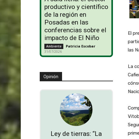
productivo y científico
de la región en
Posadas en las
conferencias sobre el
El pr
impacto de El Niño
parti
Patricia Escobar
-
Ambiente
las N
31/07/2026
La co
Cafie
Opinión
cónsu
Nacio
Compl
Vitob
Segur
Ley de tierras: “La
prime