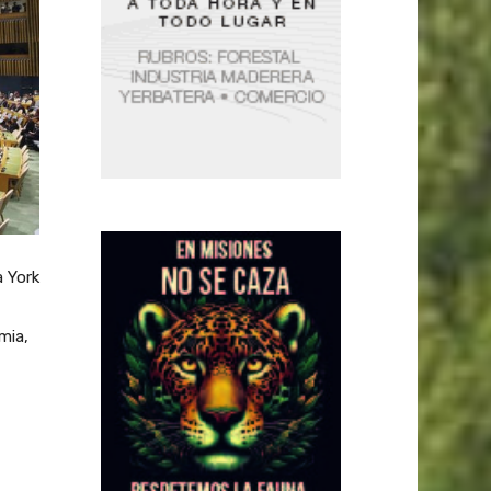
a York
mia,