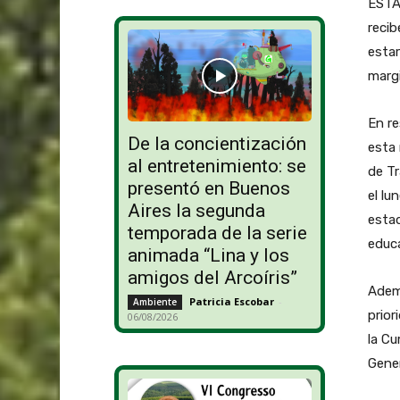
ESTA
recib
estar
margi
En re
De la concientización
esta 
al entretenimiento: se
de Tr
presentó en Buenos
el lu
Aires la segunda
esta
temporada de la serie
educa
animada “Lina y los
amigos del Arcoíris”
Ademá
Patricia Escobar
-
Ambiente
prior
06/08/2026
la Cu
Gener