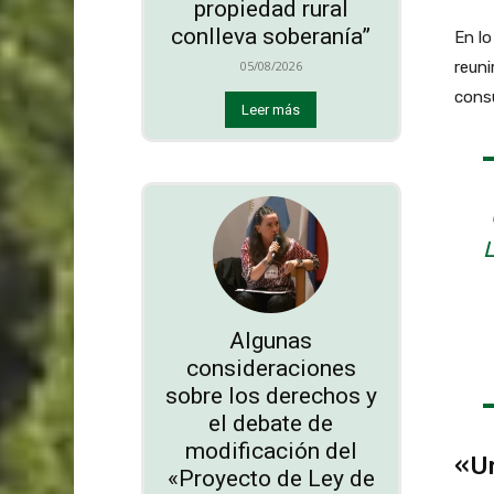
propiedad rural
conlleva soberanía”
En lo
reuni
05/08/2026
consu
Leer más
Algunas
consideraciones
sobre los derechos y
el debate de
modificación del
«Un
«Proyecto de Ley de