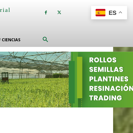
rial
ES
a
F CIENCIAS