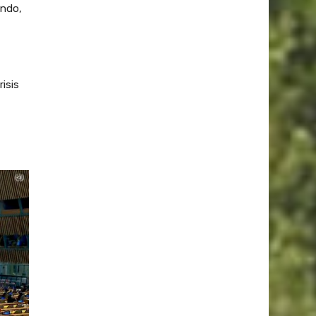
undo,
isis