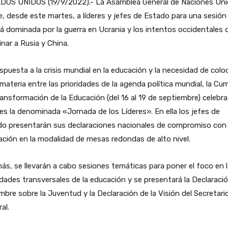
DOS UNIDOS (19/9/2022).- La Asamblea General de Naciones Un
e, desde este martes, a líderes y jefes de Estado para una sesión
á dominada por la guerra en Ucrania y los intentos occidentales 
nar a Rusia y China.
spuesta a la crisis mundial en la educación y la necesidad de colo
materia entre las prioridades de la agenda política mundial, la Cu
ansformación de la Educación (del 16 al 19 de septiembre) celebra
nes la denominada «Jornada de los Líderes». En ella los jefes de
do presentarán sus declaraciones nacionales de compromiso con 
ción en la modalidad de mesas redondas de alto nivel.
s, se llevarán a cabo sesiones temáticas para poner el foco en 
idades transversales de la educación y se presentará la Declaraci
mbre sobre la Juventud y la Declaración de la Visión del Secretari
al.