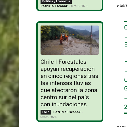
Política y Economía
Fuen
Patricia Escobar
-
07/08/2026
Chile | Forestales
apoyan recuperación
en cinco regiones tras
las intensas lluvias
que afectaron la zona
centro sur del país
con inundaciones
Patricia Escobar
-
Chile
06/08/2026