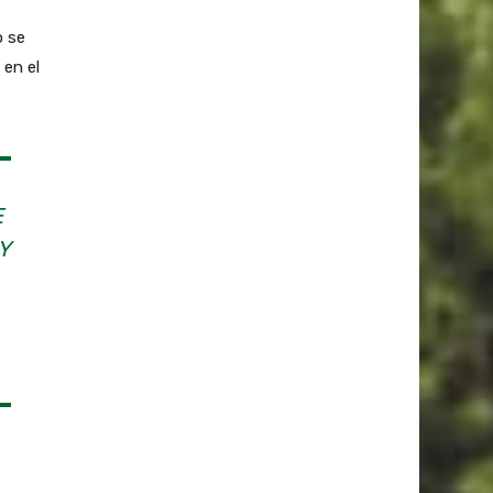
o se
 en el
E
Y