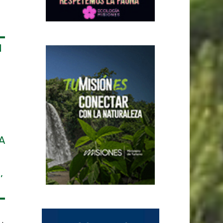
N
A
,