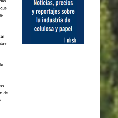
idas
 que
de
car
mbre
la
las
ón de
o