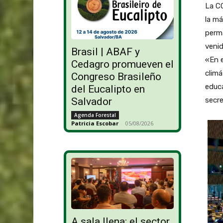
La CO
la má
perm
venid
Brasil | ABAF y
«En e
Cedagro promueven el
clim
Congreso Brasileño
educa
del Eucalipto en
Salvador
secre
Agenda Forestal
Patricia Escobar
-
05/08/2026
A sala llena: el sector