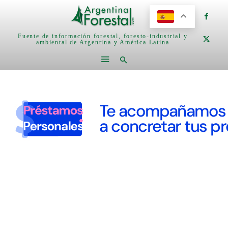
Fuente de información forestal, foresto-industrial y
ambiental de Argentina y América Latina