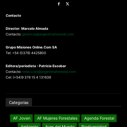
Contacto
Director: Marcelo Almada
Contacto:
gerencia@argentinaforestal.com
G
rupo Misiones
Online.Com
SA
Tel: +54 (0376) 4425800
Editora/periodista : Patricia Escobar
Contacto:
redaccion@argentinaforestal.com
Cel: (+54)9 376 15 4 131636
Categorías
AF Joven
AF Mujeres Forestales
Agenda Forestal
Ambiente
Aves del Mundo
Biodiversidad