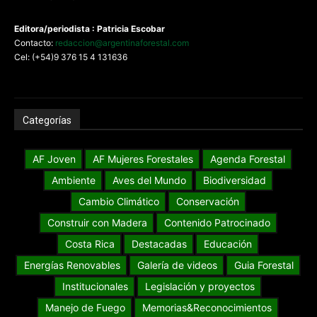
Editora/periodista : Patricia Escobar
Contacto:
redaccion@argentinaforestal.com
Cel: (+54)9 376 15 4 131636
Categorías
AF Joven
AF Mujeres Forestales
Agenda Forestal
Ambiente
Aves del Mundo
Biodiversidad
Cambio Climático
Conservación
Construir con Madera
Contenido Patrocinado
Costa Rica
Destacadas
Educación
Energías Renovables
Galería de videos
Guia Forestal
Institucionales
Legislación y proyectos
Manejo de Fuego
Memorias&Reconocimientos