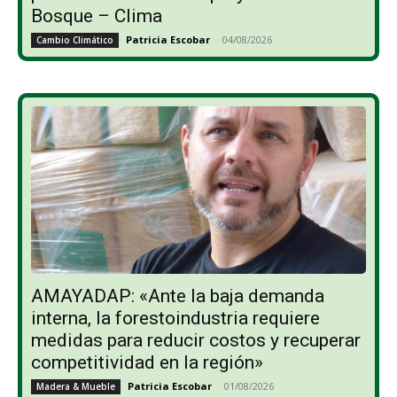
Bosque – Clima
Patricia Escobar
-
04/08/2026
Cambio Climático
AMAYADAP: «Ante la baja demanda
interna, la forestoindustria requiere
medidas para reducir costos y recuperar
competitividad en la región»
Patricia Escobar
-
01/08/2026
Madera & Mueble