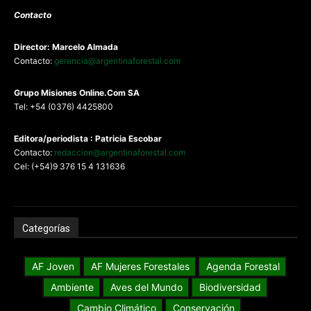
Contacto
Director: Marcelo Almada
Contacto:
gerencia@argentinaforestal.com
G
rupo Misiones
Online.Com
SA
Tel: +54 (0376) 4425800
Editora/periodista : Patricia Escobar
Contacto:
redaccion@argentinaforestal.com
Cel: (+54)9 376 15 4 131636
Categorías
AF Joven
AF Mujeres Forestales
Agenda Forestal
Ambiente
Aves del Mundo
Biodiversidad
Cambio Climático
Conservación