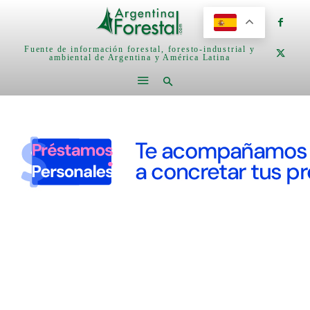
Fuente de información forestal, foresto-industrial y
ambiental de Argentina y América Latina