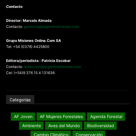
Contacto
Director: Marcelo Almada
Contacto:
gerencia@argentinaforestal.com
G
rupo Misiones
Online.Com
SA
Tel: +54 (0376) 4425800
Editora/periodista : Patricia Escobar
Contacto:
redaccion@argentinaforestal.com
Cel: (+54)9 376 15 4 131636
Categorías
AF Joven
AF Mujeres Forestales
Agenda Forestal
Ambiente
Aves del Mundo
Biodiversidad
Cambio Climático
Conservación