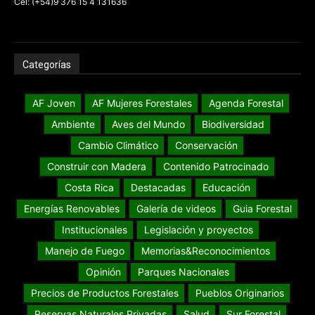
Cel: (+54)9 376 15 4 131636
Categorías
AF Joven
AF Mujeres Forestales
Agenda Forestal
Ambiente
Aves del Mundo
Biodiversidad
Cambio Climático
Conservación
Construir con Madera
Contenido Patrocinado
Costa Rica
Destacadas
Educación
Energías Renovables
Galería de videos
Guia Forestal
Institucionales
Legislación y proyectos
Manejo de Fuego
Memorias&Reconocimientos
Opinión
Parques Nacionales
Precios de Productos Forestales
Pueblos Originarios
Reservas Naturales Privadas
Salud
Sur Forestal