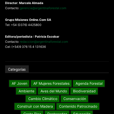
Director: Marcelo Almada
Contacto:
gerencia@argentinaforestal.com
G
rupo Misiones
Online.Com
SA
Tel: +54 (0376) 4425800
Editora/periodista : Patricia Escobar
Contacto:
redaccion@argentinaforestal.com
Cel: (+54)9 376 15 4 131636
Categorías
AF Joven
AF Mujeres Forestales
Agenda Forestal
Ambiente
Aves del Mundo
Biodiversidad
Cambio Climático
Conservación
Construir con Madera
Contenido Patrocinado
Costa Rica
Destacadas
Educación