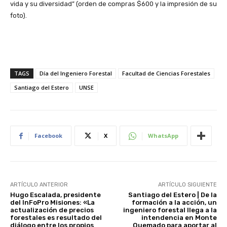
vida y su diversidad” (orden de compras $600 y la impresión de su
foto).
TAGS
Día del Ingeniero Forestal
Facultad de Ciencias Forestales
Santiago del Estero
UNSE
Facebook
X
WhatsApp
ARTÍCULO ANTERIOR
ARTÍCULO SIGUIENTE
Hugo Escalada, presidente
Santiago del Estero | De la
del InFoPro Misiones: «La
formación a la acción, un
actualización de precios
ingeniero forestal llega a la
forestales es resultado del
intendencia en Monte
diálogo entre los propios
Quemado para aportar al