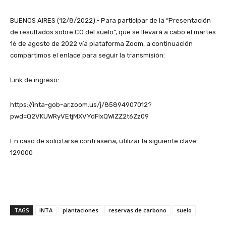
BUENOS AIRES (12/8/2022).- Para participar de la “Presentación
de resultados sobre CO del suelo”, que se llevará a cabo el martes
16 de agosto de 2022 vía plataforma Zoom, a continuación
compartimos el enlace para seguir la transmisión:
Link de ingreso:
https://inta-gob-ar.zoom.us/j/85894907012?
pwd=Q2VKUWRyVEtjMXVYdFIxQWlZZ2t6Zz09
En caso de solicitarse contraseña, utilizar la siguiente clave:
129000
TAGS
INTA
plantaciones
reservas de carbono
suelo