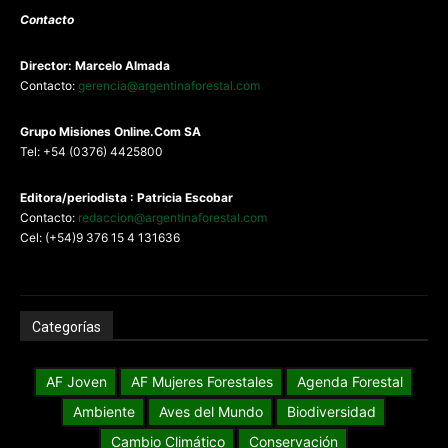
Contacto
Director: Marcelo Almada
Contacto:
gerencia@argentinaforestal.com
G
rupo Misiones
Online.Com
SA
Tel: +54 (0376) 4425800
Editora/periodista : Patricia Escobar
Contacto:
redaccion@argentinaforestal.com
Cel: (+54)9 376 15 4 131636
Categorías
AF Joven
AF Mujeres Forestales
Agenda Forestal
Ambiente
Aves del Mundo
Biodiversidad
Cambio Climático
Conservación