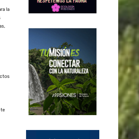
ra la
s
as,
uctos
nte