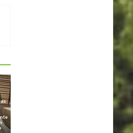
ras
ante
n
o