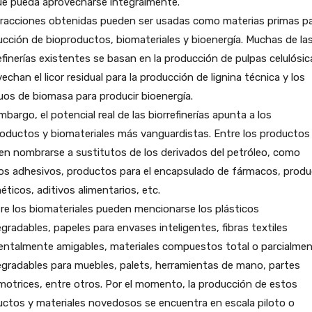
ue pueda aprovecharse integralmente.
fracciones obtenidas pueden ser usadas como materias primas pa
cción de bioproductos, biomateriales y bioenergía. Muchas de la
efinerías existentes se basan en la producción de pulpas celulósic
echan el licor residual para la producción de lignina técnica y los
uos de biomasa para producir bioenergía.
mbargo, el potencial real de las biorrefinerías apunta a los
oductos y biomateriales más vanguardistas. Entre los productos
n nombrarse a sustitutos de los derivados del petróleo, como
os adhesivos, productos para el encapsulado de fármacos, prod
ticos, aditivos alimentarios, etc.
re los biomateriales pueden mencionarse los plásticos
gradables, papeles para envases inteligentes, fibras textiles
entalmente amigables, materiales compuestos total o parcialme
gradables para muebles, palets, herramientas de mano, partes
otrices, entre otros. Por el momento, la producción de estos
ctos y materiales novedosos se encuentra en escala piloto o