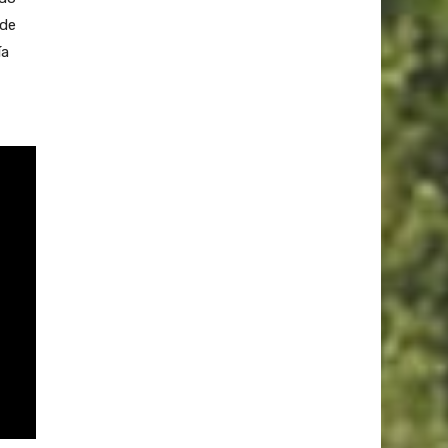
 de
ía