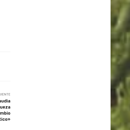
UIENTE
audia
queza
ambio
tico»