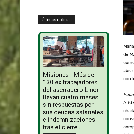
Últimas noticias
María
de Ma
comun
abier
Misiones | Más de
confe
130 ex trabajadores
del aserradero Linor
Fuen
llevan cuatro meses
ARGEN
sin respuestas por
char
sus deudas salariales
conve
e indemnizaciones
tras el cierre...
compo