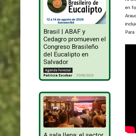
en fo
Arauc
inclu
Brasil | ABAF y
Para 
Cedagro promueven el
Congreso Brasileño
del Eucalipto en
Salvador
Agenda Forestal
Patricia Escobar
-
05/08/2026
A sala llena: el sector