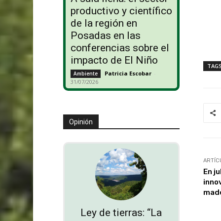
productivo y científico
de la región en
Posadas en las
conferencias sobre el
impacto de El Niño
TAG
Patricia Escobar
-
Ambiente
31/07/2026
Opinión
ARTÍC
En ju
inno
made
Ley de tierras: “La