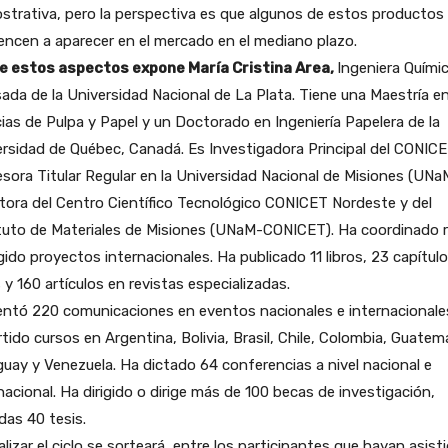
trativa, pero la perspectiva es que algunos de estos productos
ncen a aparecer en el mercado en el mediano plazo.
e estos aspectos expone María Cristina Area,
Ingeniera Químic
ada de la Universidad Nacional de La Plata. Tiene una Maestría e
ias de Pulpa y Papel y un Doctorado en Ingeniería Papelera de la
rsidad de Québec, Canadá. Es Investigadora Principal del CONICE
sora Titular Regular en la Universidad Nacional de Misiones (UNa
tora del Centro Científico Tecnológico CONICET Nordeste y del
ituto de Materiales de Misiones (UNaM-CONICET). Ha coordinado 
igido proyectos internacionales. Ha publicado 11 libros, 23 capítul
s y 160 artículos en revistas especializadas.
entó 220 comunicaciones en eventos nacionales e internacionale
tido cursos en Argentina, Bolivia, Brasil, Chile, Colombia, Guatema
uay y Venezuela. Ha dictado 64 conferencias a nivel nacional e
nacional. Ha dirigido o dirige más de 100 becas de investigación,
idas 40 tesis.
nalizar el ciclo se sorteará, entre los participantes que hayan asist