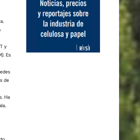
a,
n
T y
M). Es
redes
os de
s. Ha
la,
ido