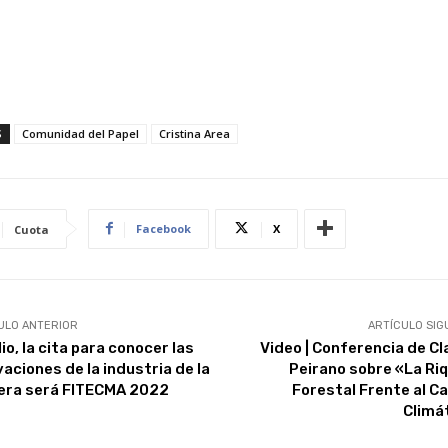
S
Comunidad del Papel
Cristina Area
Facebook
X
Cuota
ULO ANTERIOR
ARTÍCULO SIG
lio, la cita para conocer las
Video | Conferencia de Cl
vaciones de la industria de la
Peirano sobre «La Ri
ra será FITECMA 2022
Forestal Frente al C
Climá