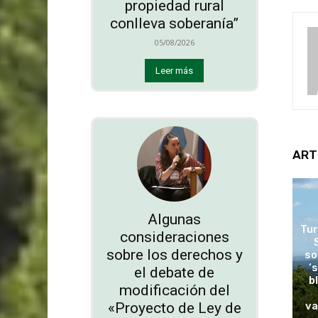
propiedad rural
conlleva soberanía”
05/08/2026
Leer más
ART
Algunas
Tur
consideraciones
sobre los derechos y
so
‘
el debate de
b
modificación del
«Proyecto de Ley de
va