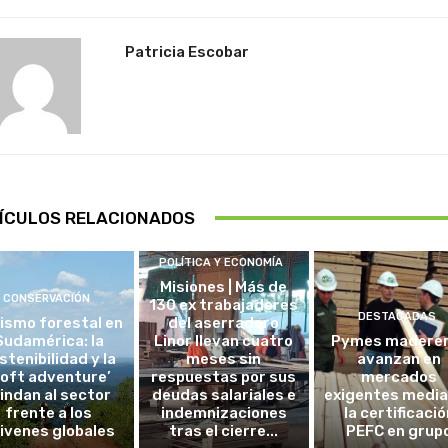
Patricia Escobar
ÍCULOS RELACIONADOS
POLÍTICA Y ECONOMÍA
Misiones | Más de
CONSERVACIÓN
130 ex trabajadores
DESTACADAS
ismo forestal en
del aserradero
Sudamérica: la
Linor llevan cuatro
Pymes madere
stenibilidad y la
meses sin
avanzan en
soft adventure’
respuestas por sus
mercados
lindan al sector
deudas salariales e
exigentes medi
frente a los
indemnizaciones
la certificació
ivenes globales
tras el cierre...
PEFC en grup