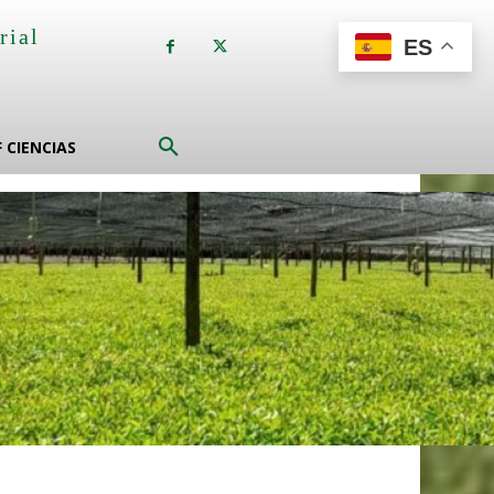
rial
ES
a
F CIENCIAS