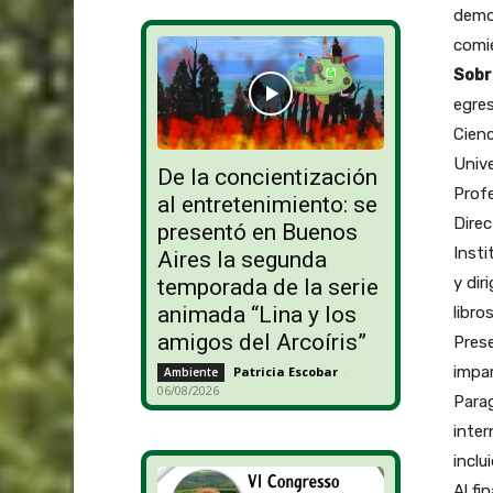
demos
comie
Sobr
egres
Cienc
Unive
De la concientización
Profe
al entretenimiento: se
Direc
presentó en Buenos
Inst
Aires la segunda
y dir
temporada de la serie
animada “Lina y los
libro
amigos del Arcoíris”
Pres
impar
Patricia Escobar
-
Ambiente
06/08/2026
Parag
inter
inclu
Al fi