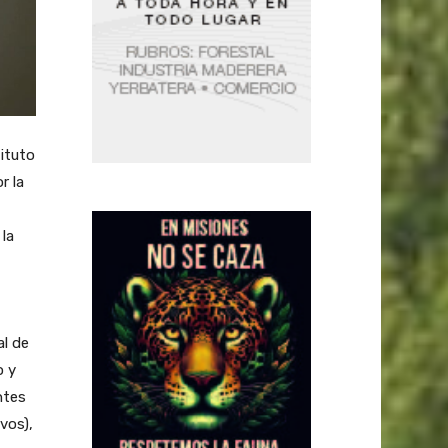
tituto
r la
 la
al de
o y
ntes
vos),