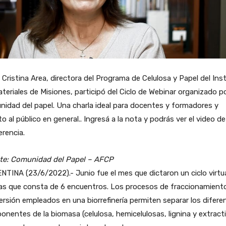
 Cristina Area, directora del Programa de Celulosa y Papel del Ins
teriales de Misiones, participó del Ciclo de Webinar organizado po
idad del papel. Una charla ideal para docentes y formadores y
to al público en general.. Ingresá a la nota y podrás ver el video de
rencia.
te: Comunidad del Papel – AFCP
TINA (23/6/2022).- Junio fue el mes que dictaron un ciclo virtu
las que consta de 6 encuentros. Los procesos de fraccionamient
rsión empleados en una biorrefinería permiten separar los difere
nentes de la biomasa (celulosa, hemicelulosas, lignina y extracti