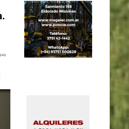
a.
242