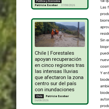
tal q
Política y Economía
Patricia Escobar
-
07/08/2026
Las 
produ
biorr
aprov
resid
Sin e
biopr
Chile | Forestales
puede
apoyan recuperación
nuev
en cinco regiones tras
cosmé
las intensas lluvias
Y ent
que afectaron la zona
biode
centro sur del país
ambi
con inundaciones
biode
Patricia Escobar
-
Chile
autom
06/08/2026
produ