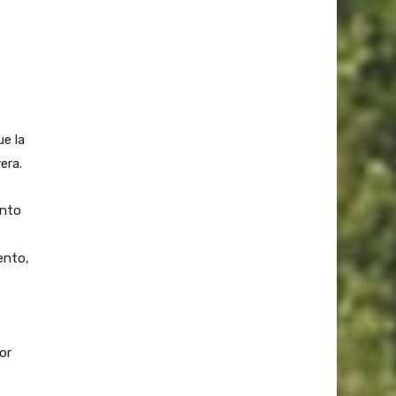
ue la
era.
ento
ento,
or