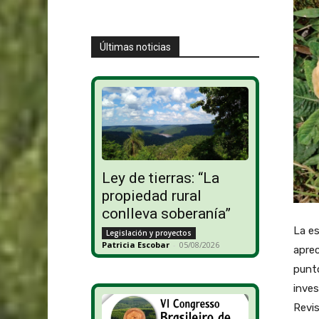
Últimas noticias
Ley de tierras: “La
propiedad rural
conlleva soberanía”
La es
Legislación y proyectos
Patricia Escobar
-
05/08/2026
aprec
punto
inves
Revis