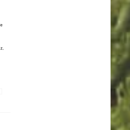
de
z,