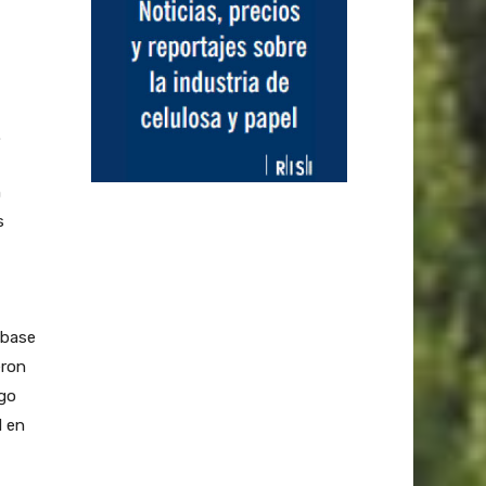
.
n
s
 base
eron
ago
d en