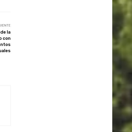
UIENTE
de la
o con
entos
uales