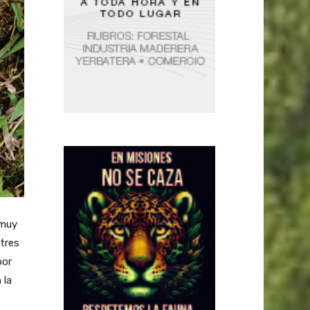
 muy
tres
por
 la