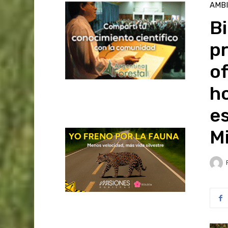
AMB
Bi
pr
of
h
e
M