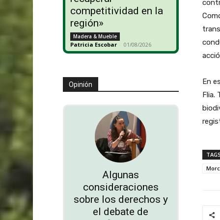
contr
competitividad en la
Como 
región»
trans
Madera & Mueble
cond
Patricia Escobar
-
01/08/2026
acció
En es
Opinión
Flia.
biodi
regis
TAG
Morc
Algunas
consideraciones
sobre los derechos y
el debate de