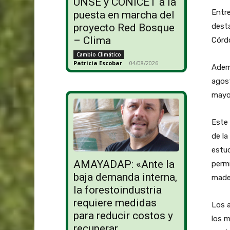
UNSE y CONICET a la
Entre
puesta en marcha del
dest
proyecto Red Bosque
– Clima
Córdo
Cambio Climático
Patricia Escobar
-
04/08/2026
Adem
agost
mayor
Este 
de la
estu
AMAYADAP: «Ante la
permi
baja demanda interna,
mader
la forestoindustria
requiere medidas
Los 
para reducir costos y
los m
recuperar