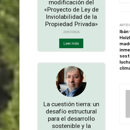
modificación del
«Proyecto de Ley de
Inviolabilidad de la
Propiedad Privada»
ARTÍC
Ibán
23/07/2026
Holz
made
Leer más
inme
soste
luch
clim
La cuestión tierra: un
desafío estructural
para el desarrollo
sostenible y la