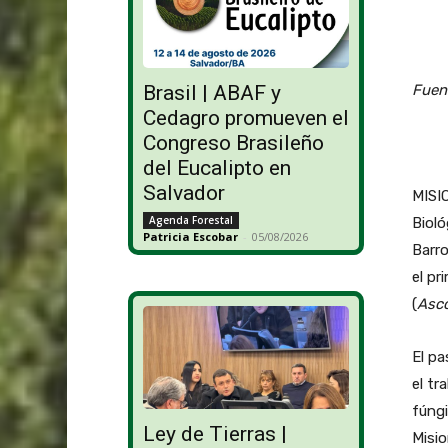
Fuent
Brasil | ABAF y
Cedagro promueven el
Congreso Brasileño
del Eucalipto en
Salvador
MISIO
Agenda Forestal
Bioló
Patricia Escobar
-
05/08/2026
Barro
el pr
(
Asco
El pa
el tr
fúngi
Ley de Tierras |
Misio