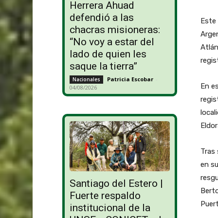
Herrera Ahuad
defendió a las
Este 
chacras misioneras:
Argen
“No voy a estar del
Atlán
lado de quien les
regis
saque la tierra”
Patricia Escobar
-
Nacionales
En es
04/08/2026
regis
local
Eldor
Tras 
en su
resg
Santiago del Estero |
Berto
Fuerte respaldo
Puert
institucional de la