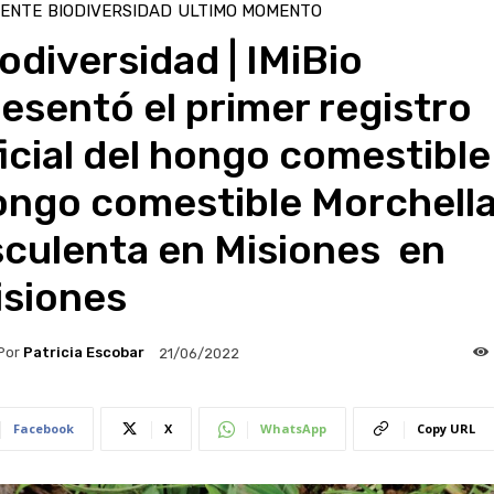
IENTE
BIODIVERSIDAD
ULTIMO MOMENTO
odiversidad | IMiBio
esentó el primer registro
icial del hongo comestible
ongo comestible Morchell
sculenta en Misiones en
isiones
Por
Patricia Escobar
21/06/2022
Facebook
X
WhatsApp
Copy URL