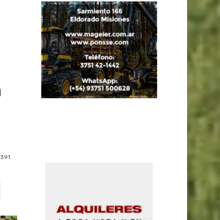
a
391