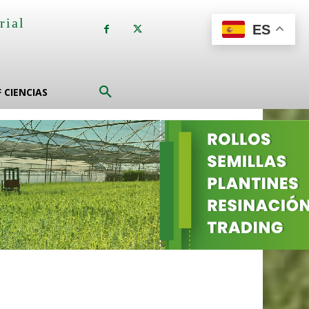
rial
ES
a
F CIENCIAS