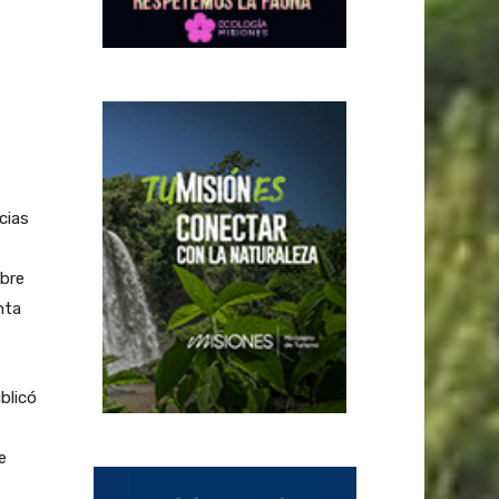
cias
obre
nta
blicó
e