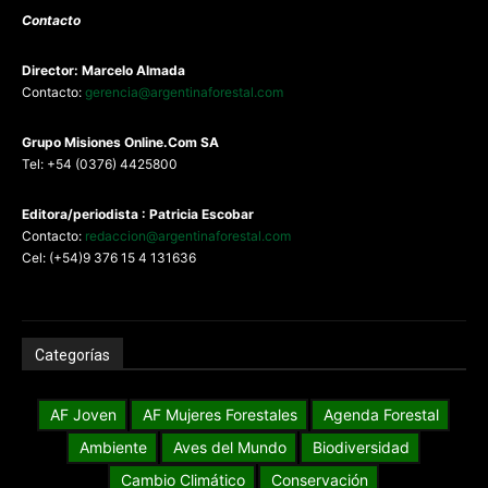
Contacto
Director: Marcelo Almada
Contacto:
gerencia@argentinaforestal.com
G
rupo Misiones
Online.Com
SA
Tel: +54 (0376) 4425800
Editora/periodista : Patricia Escobar
Contacto:
redaccion@argentinaforestal.com
Cel: (+54)9 376 15 4 131636
Categorías
AF Joven
AF Mujeres Forestales
Agenda Forestal
Ambiente
Aves del Mundo
Biodiversidad
Cambio Climático
Conservación