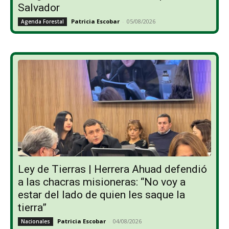
Salvador
Patricia Escobar
-
05/08/2026
Agenda Forestal
Ley de Tierras | Herrera Ahuad defendió
a las chacras misioneras: “No voy a
estar del lado de quien les saque la
tierra”
Patricia Escobar
-
04/08/2026
Nacionales