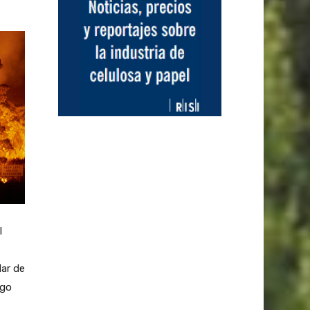
l
dar de
sgo