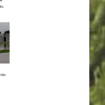
de
do,
ando