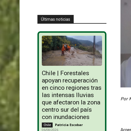
Últimas noticias
Chile | Forestales
apoyan recuperación
en cinco regiones tras
las intensas lluvias
Por M
que afectaron la zona
centro sur del país
con inundaciones
Patricia Escobar
-
Chile
Argen
06/08/2026