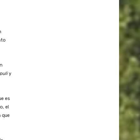
n
nto
un
puli
y
ue es
o, el
a que