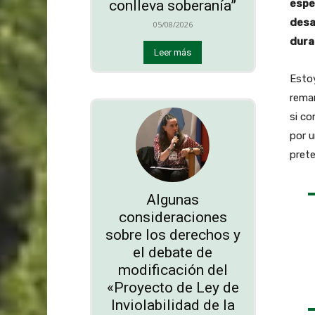
espe
conlleva soberanía”
desa
05/08/2026
dura
Leer más
Estoy
remar
si co
por u
prete
Algunas
consideraciones
sobre los derechos y
el debate de
modificación del
«Proyecto de Ley de
Inviolabilidad de la