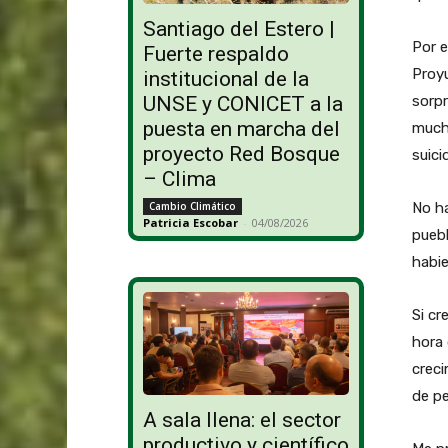
Santiago del Estero |
Por e
Fuerte respaldo
Proyu
institucional de la
UNSE y CONICET a la
sorpr
puesta en marcha del
much
proyecto Red Bosque
suici
– Clima
Cambio Climático
No ha
Patricia Escobar
-
04/08/2026
puebl
habie
Si cr
hora 
creci
de pe
A sala llena: el sector
productivo y científico