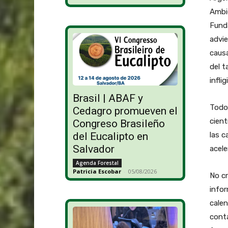
Ambie
Funda
advie
causa
del 
infli
Brasil | ABAF y
Todo 
Cedagro promueven el
cient
Congreso Brasileño
las c
del Eucalipto en
Salvador
acel
Agenda Forestal
Patricia Escobar
-
05/08/2026
No cr
infor
calen
conta