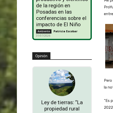
Me pr
de la región en
ProYu
Posadas en las
entre
conferencias sobre el
impacto de El Niño
Patricia Escobar
-
Ambiente
31/07/2026
Opinión
Pero 
la no
“Es p
Ley de tierras: “La
2022
propiedad rural