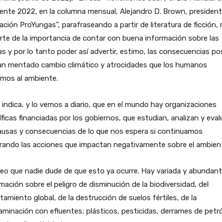
nte 2022, en la columna mensual, Alejandro D. Brown, president
ción ProYungas”, parafraseando a partir de literatura de ficción,
rte de la importancia de contar con buena información sobre las
s y por lo tanto poder así advertir, estimo, las consecuencias po
tan mentado cambio climático y atrocidades que los humanos
gimos al ambiente.
indica, y lo vemos a diario, que en el mundo hay organizaciones
íficas financiadas por los gobiernos, que estudian, analizan y eva
ausas y consecuencias de lo que nos espera si continuamos
erando las acciones que impactan negativamente sobre el ambien
eo que nadie dude de que esto ya ocurre. Hay variada y abundan
mación sobre el peligro de disminución de la biodiversidad, del
tamiento global, de la destrucción de suelos fértiles, de la
minación con efluentes; plásticos, pesticidas, derrames de petró