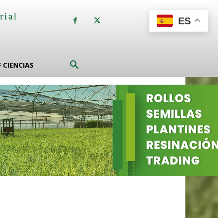
rial
ES
a
F CIENCIAS