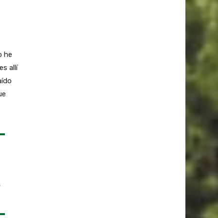
o he
s allí
aído
ue