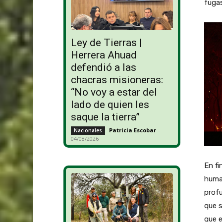
fugas
Ley de Tierras |
Herrera Ahuad
defendió a las
chacras misioneras:
“No voy a estar del
lado de quien les
saque la tierra”
Patricia Escobar
-
Nacionales
04/08/2026
En fi
huma
profu
que s
que e