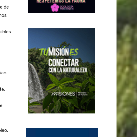
e de
 nos
sibles
lúan
te.
te
leo,