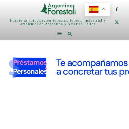
Fuente de información forestal, foresto-industrial y
ambiental de Argentina y América Latina