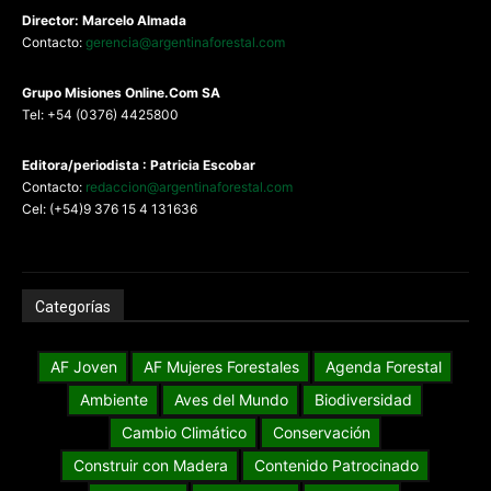
Director: Marcelo Almada
Contacto:
gerencia@argentinaforestal.com
G
rupo Misiones
Online.Com
SA
Tel: +54 (0376) 4425800
Editora/periodista : Patricia Escobar
Contacto:
redaccion@argentinaforestal.com
Cel: (+54)9 376 15 4 131636
Categorías
AF Joven
AF Mujeres Forestales
Agenda Forestal
Ambiente
Aves del Mundo
Biodiversidad
Cambio Climático
Conservación
Construir con Madera
Contenido Patrocinado