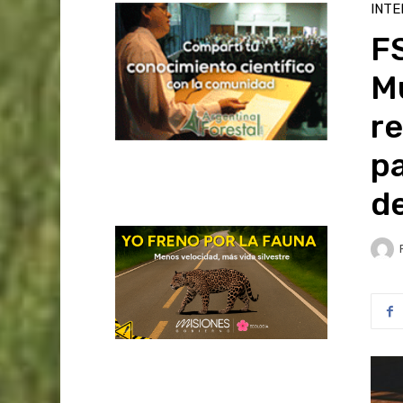
INTE
FS
Mu
re
pa
de