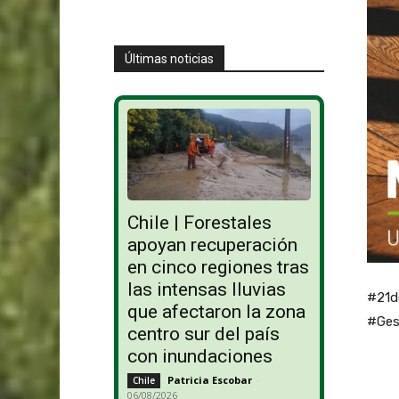
Últimas noticias
Chile | Forestales
apoyan recuperación
en cinco regiones tras
las intensas lluvias
#21d
que afectaron la zona
#Ges
centro sur del país
con inundaciones
Patricia Escobar
-
Chile
06/08/2026