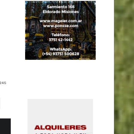
a
245