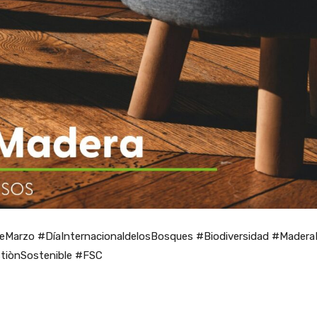
eMarzo #DíaInternacionaldelosBosques #Biodiversidad #Madera
tiònSostenible #FSC