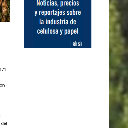
971
con
l
 del