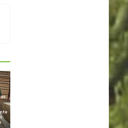
ras
ante
n
o