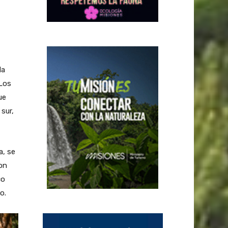
la
 Los
ue
sur,
a, se
con
co
o.