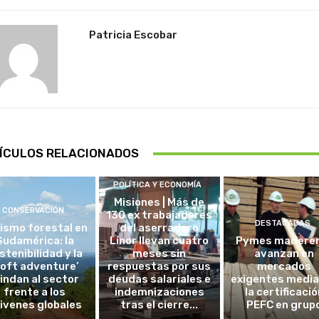
Patricia Escobar
ÍCULOS RELACIONADOS
POLÍTICA Y ECONOMÍA
Misiones | Más de
CONSERVACIÓN
130 ex trabajadores
DESTACADAS
ismo forestal en
del aserradero
Sudamérica: la
Linor llevan cuatro
Pymes madere
stenibilidad y la
meses sin
avanzan en
soft adventure’
respuestas por sus
mercados
lindan al sector
deudas salariales e
exigentes medi
frente a los
indemnizaciones
la certificació
ivenes globales
tras el cierre...
PEFC en grup