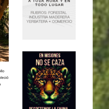
llo
leció
a