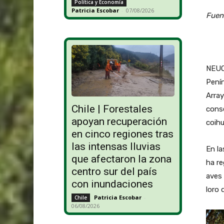
Política y Economía
Patricia Escobar
-
07/08/2026
Fuen
NEUQU
Penín
Array
Chile | Forestales
conse
apoyan recuperación
coihu
en cinco regiones tras
las intensas lluvias
En la
que afectaron la zona
ha re
centro sur del país
aves 
con inundaciones
loro 
Patricia Escobar
-
Chile
06/08/2026