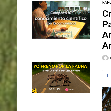
PAR
Cr
P
Ar
A