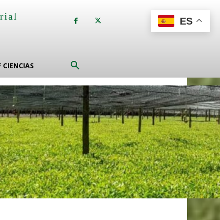
rial
ES
a
F CIENCIAS