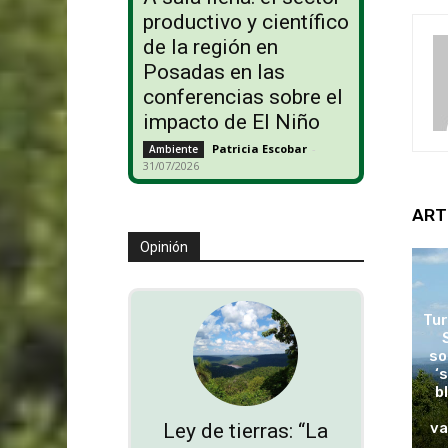
productivo y científico
de la región en
Posadas en las
conferencias sobre el
impacto de El Niño
Patricia Escobar
-
Ambiente
31/07/2026
ART
Opinión
Tur
so
‘
b
va
Ley de tierras: “La