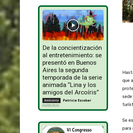
De la concientización
al entretenimiento: se
presentó en Buenos
Aires la segunda
Hasta
temporada de la serie
que a
animada “Lina y los
prote
amigos del Arcoíris”
sede 
Patricia Escobar
-
Ambiente
turís
06/08/2026
Se es
para 