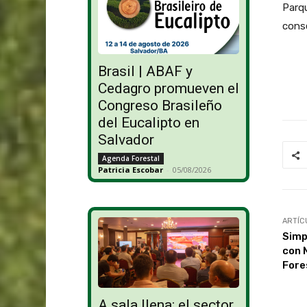
Parqu
conse
Brasil | ABAF y
Cedagro promueven el
Congreso Brasileño
del Eucalipto en
Salvador
Agenda Forestal
Patricia Escobar
-
05/08/2026
ARTÍC
Simp
con 
Fore
A sala llena: el sector