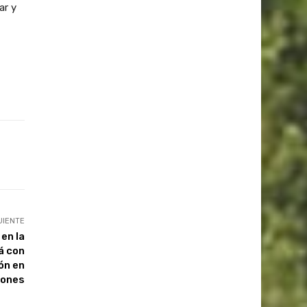
ar y
UIENTE
en la
á con
ón en
iones