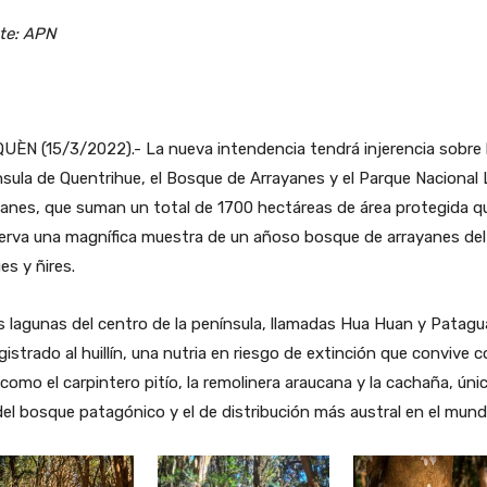
te: APN
ÈN (15/3/2022).- La nueva intendencia tendrá injerencia sobre 
sula de Quentrihue, el Bosque de Arrayanes y el Parque Nacional
anes, que suman un total de 1700 hectáreas de área protegida q
rva una magnífica muestra de un añoso bosque de arrayanes del 
es y ñires.
s lagunas del centro de la península, llamadas Hua Huan y Patagu
gistrado al huillín, una nutria en riesgo de extinción que convive 
como el carpintero pitío, la remolinera araucana y la cachaña, úni
del bosque patagónico y el de distribución más austral en el mund