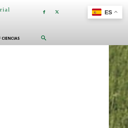
rial
ES
a
F CIENCIAS