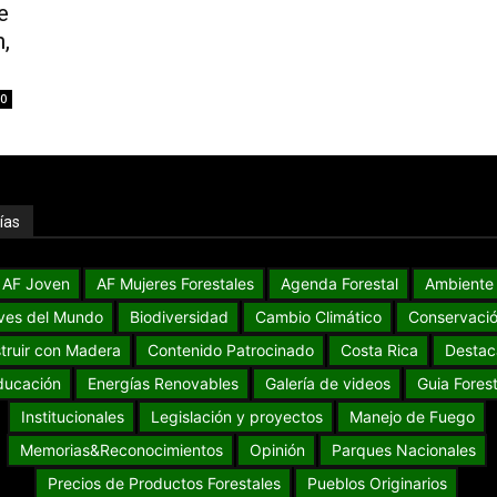
e
,
0
ías
AF Joven
AF Mujeres Forestales
Agenda Forestal
Ambiente
ves del Mundo
Biodiversidad
Cambio Climático
Conservaci
truir con Madera
Contenido Patrocinado
Costa Rica
Destac
ducación
Energías Renovables
Galería de videos
Guia Forest
Institucionales
Legislación y proyectos
Manejo de Fuego
Memorias&Reconocimientos
Opinión
Parques Nacionales
Precios de Productos Forestales
Pueblos Originarios