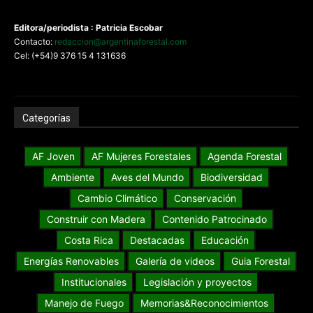
Editora/periodista : Patricia Escobar
Contacto:
redaccion@argentinaforestal.com
Cel: (+54)9 376 15 4 131636
Categorías
AF Joven
AF Mujeres Forestales
Agenda Forestal
Ambiente
Aves del Mundo
Biodiversidad
Cambio Climático
Conservación
Construir con Madera
Contenido Patrocinado
Costa Rica
Destacadas
Educación
Energías Renovables
Galería de videos
Guia Forestal
Institucionales
Legislación y proyectos
Manejo de Fuego
Memorias&Reconocimientos