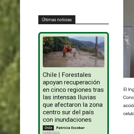
Últimas noticias
Chile | Forestales
apoyan recuperación
en cinco regiones tras
El In
las intensas lluvias
Conco
que afectaron la zona
acció
centro sur del país
celul
con inundaciones
Patricia Escobar
-
Chile
06/08/2026