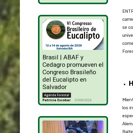
ENTRE
carre
se co
unive
comen
Fores
Brasil | ABAF y
Cedagro promueven el
Congreso Brasileño
del Eucalipto en
H
Salvador
Agenda Forestal
Mient
Patricia Escobar
-
05/08/2026
los i
espec
Alema
Balti