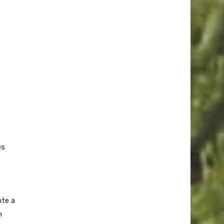
es
nte a
n