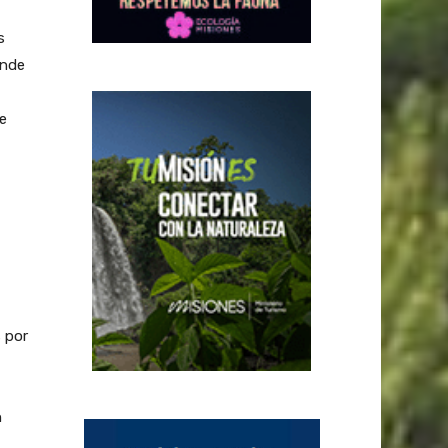
s
onde
e
s por
n