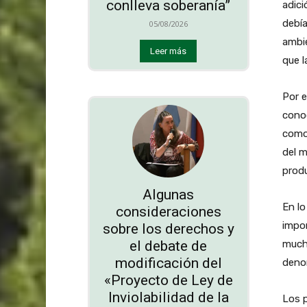
conlleva soberanía”
adici
debía
05/08/2026
ambie
Leer más
que l
Por e
conoc
como 
del m
produ
Algunas
En lo
consideraciones
impor
sobre los derechos y
el debate de
mucha
modificación del
deno
«Proyecto de Ley de
Inviolabilidad de la
Los p