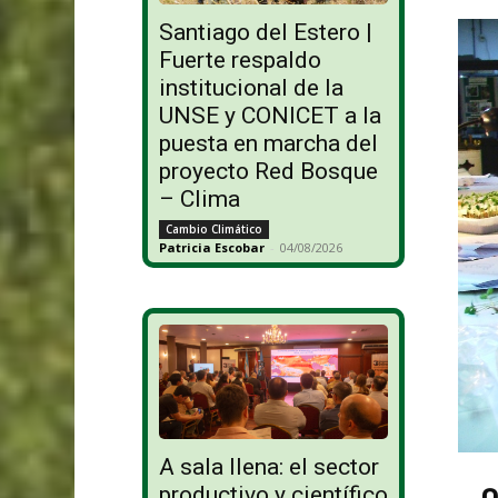
Santiago del Estero |
Fuerte respaldo
institucional de la
UNSE y CONICET a la
puesta en marcha del
proyecto Red Bosque
– Clima
Cambio Climático
Patricia Escobar
-
04/08/2026
A sala llena: el sector
productivo y científico