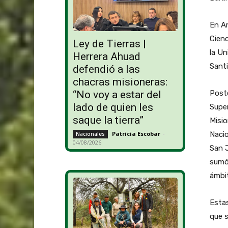
En Ar
Cienc
Ley de Tierras |
la Un
Herrera Ahuad
Santi
defendió a las
chacras misioneras:
Poste
“No voy a estar del
lado de quien les
Super
saque la tierra”
Misi
Nacio
Patricia Escobar
-
Nacionales
04/08/2026
San J
sumó 
ámbit
Estas
que s