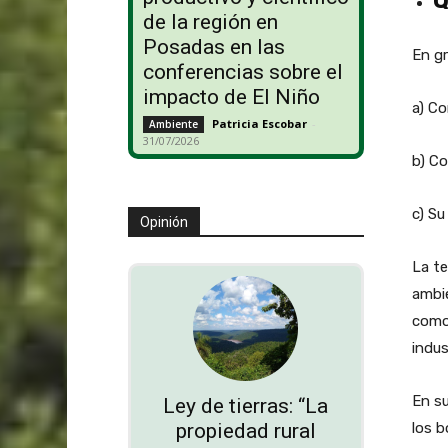
Q
de la región en
Posadas en las
En gr
conferencias sobre el
impacto de El Niño
a) C
Patricia Escobar
-
Ambiente
31/07/2026
b) C
c) Su
Opinión
La te
ambie
como 
indust
En su
Ley de tierras: “La
los b
propiedad rural