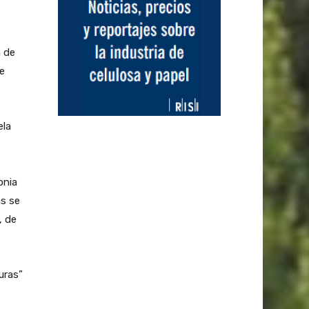
a de
e
ela
onia
s se
, de
uras”