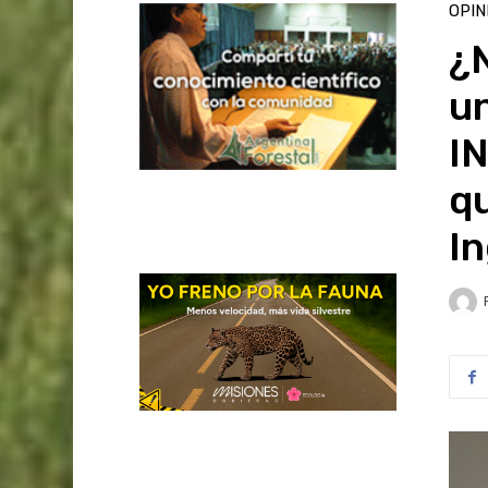
OPIN
¿
un
I
qu
In