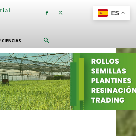
rial
ES
a
F CIENCIAS