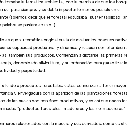
ón tomaba la temática ambiental, con la premisa de que los bosq
n ser para siempre, y se debía impactar lo menos posible en el
nte (solemos decir que el forestal estudiaba “sustentabilidad” a
a palabra se pusiera en uso…).
llo es que su temática original era la de evaluar los bosques nativ
er su capacidad productiva, y dinámica y relación con el ambient
así también sus productos. Comienzan a dictarse las primeras r
anejo, denominado silvicultura, y su ordenación para garantizar l
ctividad y perpetuidad.
 referido a productos forestales, estos comienzan a tener mayor
tancia y envergadura con la aparición de las plantaciones foresta
s de las cuales son con fines productivos, y es así que nacen lo
minadas “productos forestales- madereros y los no-madereros”
rimeros relacionados con la madera y sus derivados, como es el 