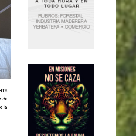
INTA
o de
e la