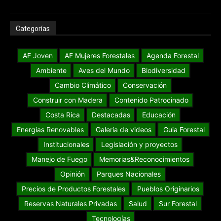
Categorías
AF Joven
AF Mujeres Forestales
Agenda Forestal
Ambiente
Aves del Mundo
Biodiversidad
Cambio Climático
Conservación
Construir con Madera
Contenido Patrocinado
Costa Rica
Destacadas
Educación
Energías Renovables
Galería de videos
Guia Forestal
Institucionales
Legislación y proyectos
Manejo de Fuego
Memorias&Reconocimientos
Opinión
Parques Nacionales
Precios de Productos Forestales
Pueblos Originarios
Reservas Naturales Privadas
Salud
Sur Forestal
Tecnologías