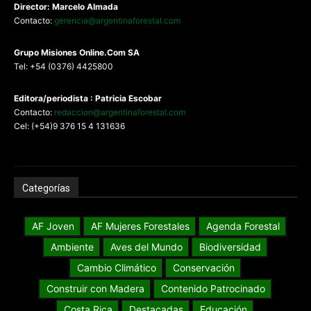
Director: Marcelo Almada
Contacto:
gerencia@argentinaforestal.com
G
rupo Misiones
Online.Com
SA
Tel: +54 (0376) 4425800
Editora/periodista : Patricia Escobar
Contacto:
redaccion@argentinaforestal.com
Cel: (+54)9 376 15 4 131636
Categorías
AF Joven
AF Mujeres Forestales
Agenda Forestal
Ambiente
Aves del Mundo
Biodiversidad
Cambio Climático
Conservación
Construir con Madera
Contenido Patrocinado
Costa Rica
Destacadas
Educación