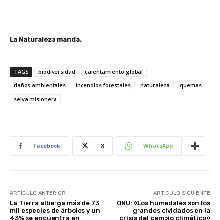
La Naturaleza manda.
TAGS
biodiversidad
calentamiento global
daños ambientales
incendios forestales
naturaleza
quemas
selva misionera
Facebook
X
WhatsApp
ARTÍCULO ANTERIOR
ARTÍCULO SIGUIENTE
La Tierra alberga más de 73
ONU: «Los humedales son los
mil especies de árboles y un
grandes olvidados en la
43% se encuentra en
crisis del cambio climático»