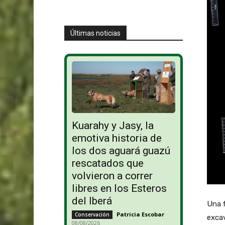
Últimas noticias
Kuarahy y Jasy, la
emotiva historia de
los dos aguará guazú
rescatados que
volvieron a correr
libres en los Esteros
del Iberá
Una f
Patricia Escobar
-
Conservación
excav
08/08/2026