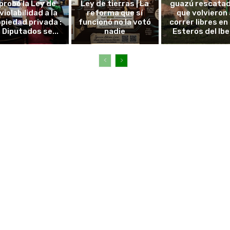
probó la Ley de
Ley de tierras | La
guazú rescata
violabilidad a la
reforma que sí
que volvieron 
piedad privada :
funcionó no la votó
correr libres en 
 Diputados se...
nadie
Esteros del Ibe