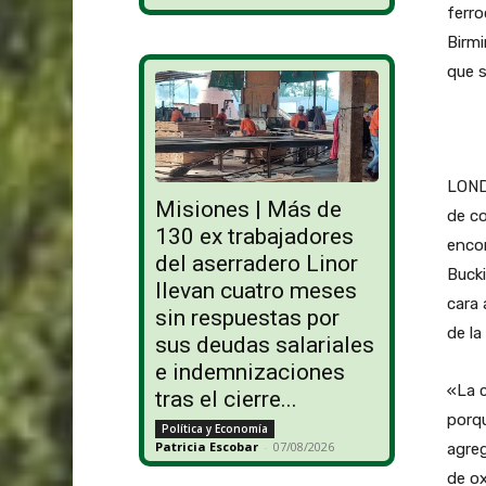
ferro
Birmi
que s
LOND
Misiones | Más de
de co
130 ex trabajadores
encon
del aserradero Linor
Buck
llevan cuatro meses
cara
sin respuestas por
de l
sus deudas salariales
e indemnizaciones
«La c
tras el cierre...
porqu
Política y Economía
Patricia Escobar
-
07/08/2026
agre
de ox