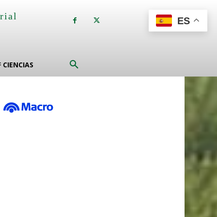
rial
ES
a
F CIENCIAS