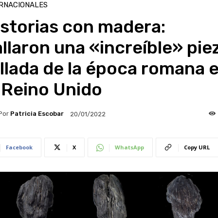
RNACIONALES
storias con madera:
llaron una «increíble» pie
llada de la época romana 
 Reino Unido
Por
Patricia Escobar
20/01/2022
Facebook
X
WhatsApp
Copy URL