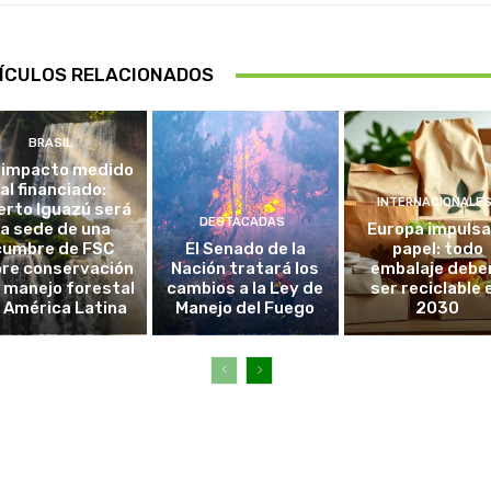
ÍCULOS RELACIONADOS
BRASIL
 impacto medido
al financiado:
INTERNACIONALE
erto Iguazú será
DESTACADAS
la sede de una
Europa impulsa
cumbre de FSC
El Senado de la
papel: todo
re conservación
Nación tratará los
embalaje debe
l manejo forestal
cambios a la Ley de
ser reciclable 
 América Latina
Manejo del Fuego
2030