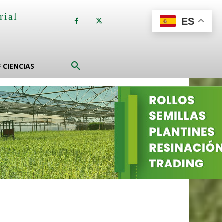
rial
ES
a
F CIENCIAS