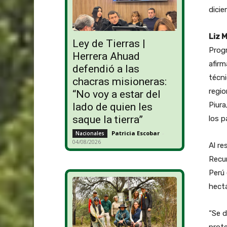
dicie
Liz 
Ley de Tierras |
Progr
Herrera Ahuad
afirm
defendió a las
técni
chacras misioneras:
regio
“No voy a estar del
Piur
lado de quien les
saque la tierra”
los p
Patricia Escobar
-
Nacionales
04/08/2026
Al re
Recu
Perú 
hectá
“Se d