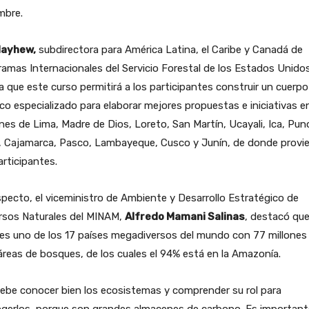
mbre.
Mayhew,
subdirectora para América Latina, el Caribe y Canadá de
amas Internacionales del Servicio Forestal de los Estados Unidos
a que este curso permitirá a los participantes construir un cuerpo
co especializado para elaborar mejores propuestas e iniciativas en
nes de Lima, Madre de Dios, Loreto, San Martín, Ucayali, Ica, Pun
a, Cajamarca, Pasco, Lambayeque, Cusco y Junín, de donde provi
articipantes.
specto, el viceministro de Ambiente y Desarrollo Estratégico de
rsos Naturales del MINAM,
Alfredo Mamani Salinas
, destacó que
es uno de los 17 países megadiversos del mundo con 77 millones
reas de bosques, de los cuales el 94% está en la Amazonía.
ebe conocer bien los ecosistemas y comprender su rol para