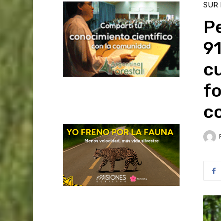
SUR
P
91
c
fo
c