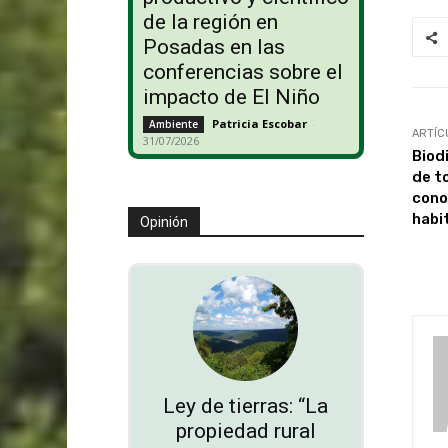
de la región en
Posadas en las
conferencias sobre el
impacto de El Niño
Patricia Escobar
-
Ambiente
ARTÍC
31/07/2026
Biod
de t
cono
habi
Opinión
Ley de tierras: “La
propiedad rural