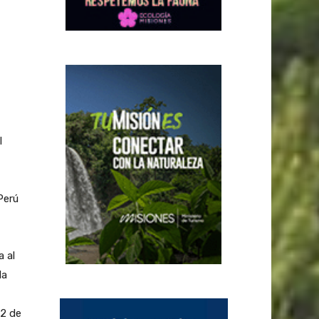
l
Perú
a al
la
12 de