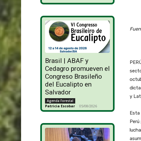
Fuen
Brasil | ABAF y
PERÚ 
Cedagro promueven el
secto
Congreso Brasileño
octub
del Eucalipto en
dicta
Salvador
y Lat
Agenda Forestal
Patricia Escobar
-
05/08/2026
Esta 
Perú 
lucha
asumi