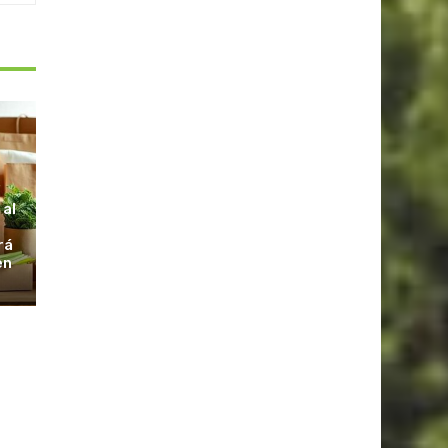
S
 al
rá
en