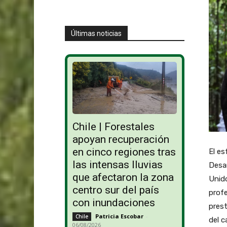
Últimas noticias
Chile | Forestales
apoyan recuperación
en cinco regiones tras
El es
las intensas lluvias
Desar
que afectaron la zona
Unido
centro sur del país
profe
con inundaciones
prest
Patricia Escobar
-
Chile
del c
06/08/2026