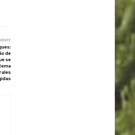
UIENTE
ques:
ás de
ue se
stema
rales
gidas