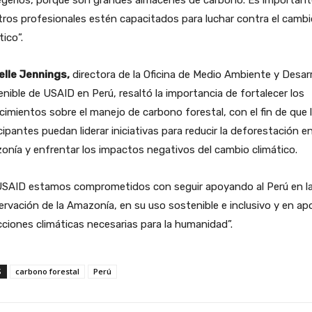
egerlos, porque son grandes almacenes de carbono. Es important
ros profesionales estén capacitados para luchar contra el cambi
tico”.
elle Jennings,
directora de la Oficina de Medio Ambiente y Desarr
nible de USAID en Perú, resaltó la importancia de fortalecer los
imientos sobre el manejo de carbono forestal, con el fin de que 
cipantes puedan liderar iniciativas para reducir la deforestación en
nía y enfrentar los impactos negativos del cambio climático.
USAID estamos comprometidos con seguir apoyando al Perú en l
rvación de la Amazonía, en su uso sostenible e inclusivo y en ap
cciones climáticas necesarias para la humanidad”.
S
carbono forestal
Perú