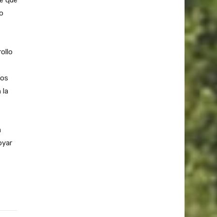
e que
o
ollo
los
 la
a
oyar