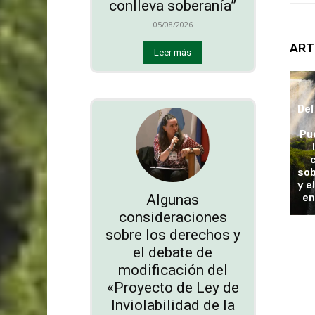
conlleva soberanía”
05/08/2026
ART
Leer más
Del
Pu
sob
y e
Algunas
en
consideraciones
sobre los derechos y
el debate de
modificación del
«Proyecto de Ley de
Inviolabilidad de la