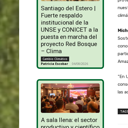
prot
Santiago del Estero |
nuest
Fuerte respaldo
climá
institucional de la
UNSE y CONICET a la
Mich
puesta en marcha del
Soste
proyecto Red Bosque
conoc
– Clima
parti
Cambio Climático
Amazo
Patricia Escobar
-
04/08/2026
“En 
conse
las a
TAG
A sala llena: el sector
productivo y científico