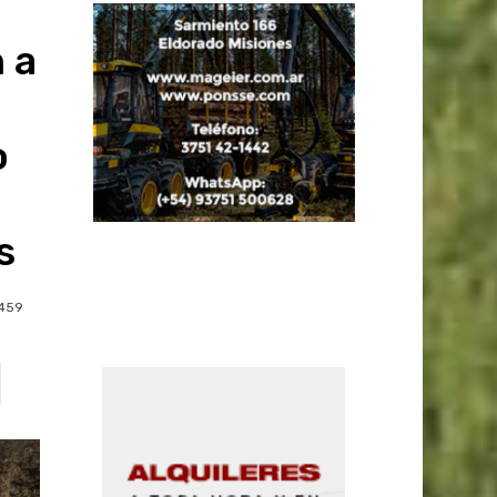
 a
o
s
459