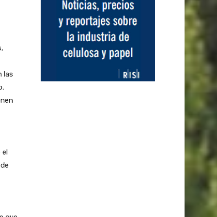
,
 las
o,
enen
 el
 de