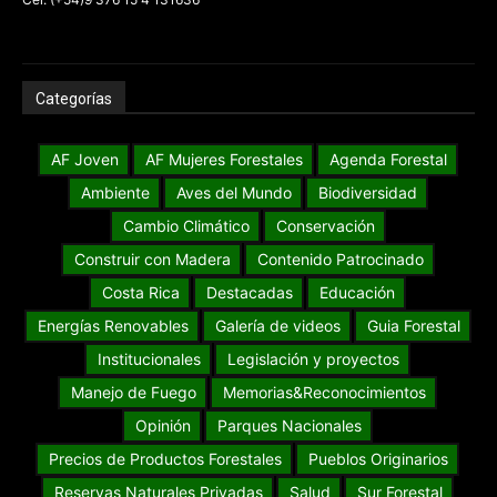
Categorías
AF Joven
AF Mujeres Forestales
Agenda Forestal
Ambiente
Aves del Mundo
Biodiversidad
Cambio Climático
Conservación
Construir con Madera
Contenido Patrocinado
Costa Rica
Destacadas
Educación
Energías Renovables
Galería de videos
Guia Forestal
Institucionales
Legislación y proyectos
Manejo de Fuego
Memorias&Reconocimientos
Opinión
Parques Nacionales
Precios de Productos Forestales
Pueblos Originarios
Reservas Naturales Privadas
Salud
Sur Forestal