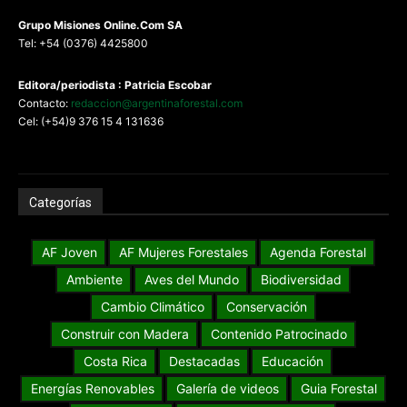
G
rupo Misiones
Online.Com
SA
Tel: +54 (0376) 4425800
Editora/periodista : Patricia Escobar
Contacto:
redaccion@argentinaforestal.com
Cel: (+54)9 376 15 4 131636
Categorías
AF Joven
AF Mujeres Forestales
Agenda Forestal
Ambiente
Aves del Mundo
Biodiversidad
Cambio Climático
Conservación
Construir con Madera
Contenido Patrocinado
Costa Rica
Destacadas
Educación
Energías Renovables
Galería de videos
Guia Forestal