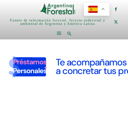
Fuente de información forestal, foresto-industrial y
ambiental de Argentina y América Latina