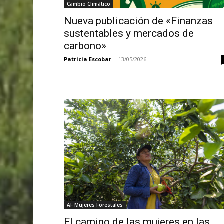
Cambio Climático
Nueva publicación de «Finanzas
sustentables y mercados de
carbono»
Patricia Escobar
-
13/05/2026
AF Mujeres Forestales
El camino de las mujeres en las