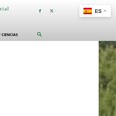
rial
ES
a
F CIENCIAS