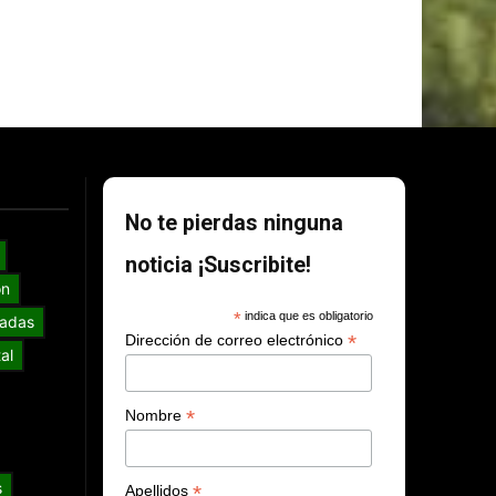
No te pierdas ninguna
noticia ¡Suscribite!
ón
*
indica que es obligatorio
adas
*
Dirección de correo electrónico
al
*
Nombre
s
*
Apellidos