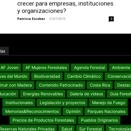
crecer para empresas, instituciones
y organizaciones?
Patricia Escobar
-
31/07/2019
0
ías
AF Joven
AF Mujeres Forestales
Agenda Forestal
Ambiente
ves del Mundo
Biodiversidad
Cambio Climático
Conservaci
truir con Madera
Contenido Patrocinado
Costa Rica
Destac
ducación
Energías Renovables
Galería de videos
Guia Forest
Institucionales
Legislación y proyectos
Manejo de Fuego
Memorias&Reconocimientos
Opinión
Parques Nacionales
Precios de Productos Forestales
Pueblos Originarios
Reservas Naturales Privadas
Salud
Sur Forestal
Tecnología