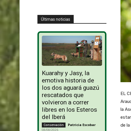
Últimas noticias
Kuarahy y Jasy, la
emotiva historia de
los dos aguará guazú
EL C
rescatados que
Arauc
volvieron a correr
libres en los Esteros
la As
del Iberá
estar
de la
Patricia Escobar
-
Conservación
08/08/2026