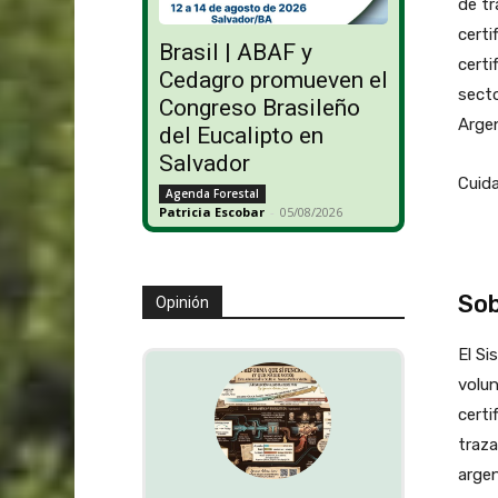
de tr
certi
Brasil | ABAF y
certi
Cedagro promueven el
secto
Congreso Brasileño
Argen
del Eucalipto en
Salvador
Cuid
Agenda Forestal
Patricia Escobar
-
05/08/2026
So
Opinión
El Si
volun
certi
traza
argen