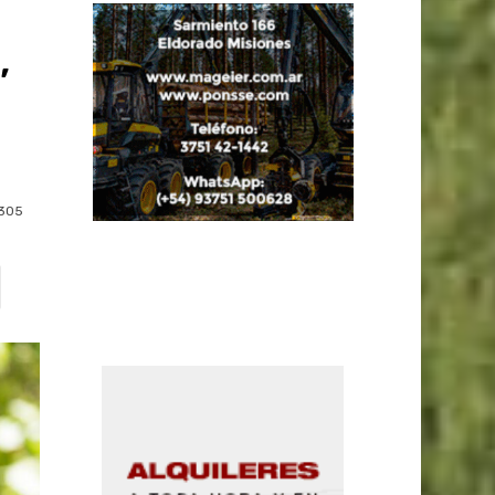
,
305