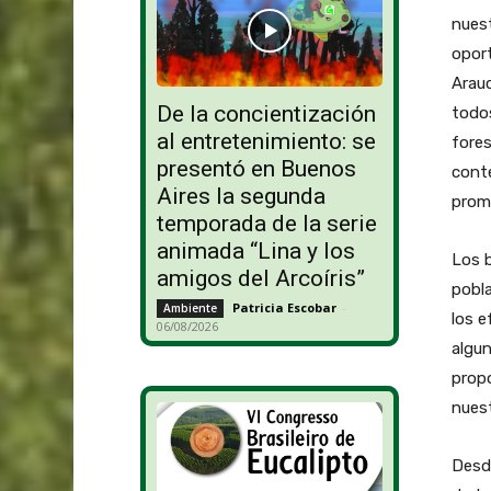
nuest
oport
Arauc
De la concientización
todos
al entretenimiento: se
fores
presentó en Buenos
conte
Aires la segunda
promo
temporada de la serie
animada “Lina y los
Los 
amigos del Arcoíris”
pobla
Patricia Escobar
-
Ambiente
los e
06/08/2026
algun
prop
nuest
Desde