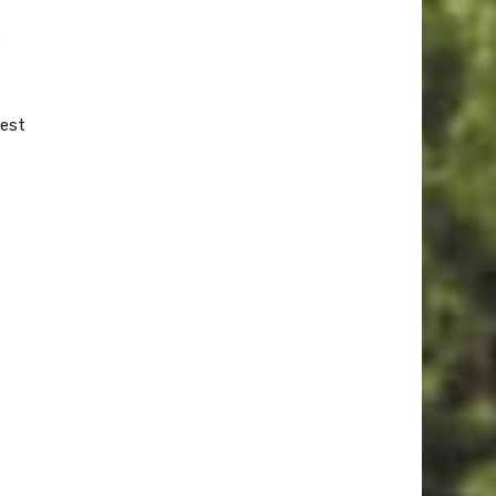
s
rest