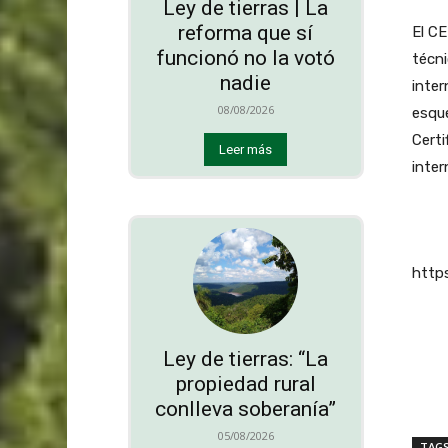
Ley de tierras | La
reforma que sí
El CE
funcionó no la votó
técni
nadie
inter
08/08/2026
esqu
Certi
Leer más
inter
http
Ley de tierras: “La
propiedad rural
conlleva soberanía”
05/08/2026
TAG