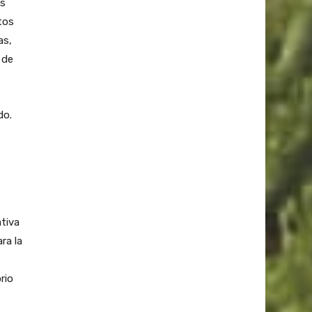
as
tos
as,
 de
do.
ativa
ra la
rio