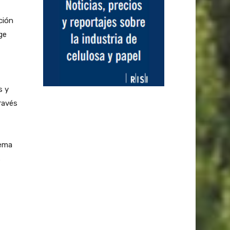
ción
ge
s y
ravés
uema
s