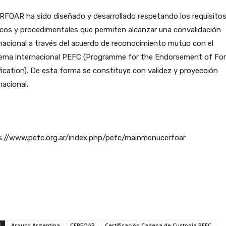
RFOAR ha sido diseñado y desarrollado respetando los requisito
cos y procedimentales que permiten alcanzar una convalidación
nacional a través del acuerdo de reconocimiento mutuo con el
ema internacional PEFC (Programme for the Endorsement of Fo
fication). De esta forma se constituye con validez y proyección
nacional.
s://www.pefc.org.ar/index.php/pefc/mainmenucerfoar
S
Arauco Argentina
CERFOAR
Certificación Cadena de Custodia PEFC