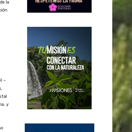
de la
ción
R –
s,
stal
a, y
mo