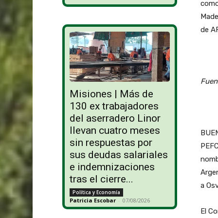
como 
Made
de A
Fuen
Misiones | Más de
130 ex trabajadores
del aserradero Linor
llevan cuatro meses
BUEN
sin respuestas por
PEFC
sus deudas salariales
nomb
e indemnizaciones
Arge
tras el cierre...
a Osv
Política y Economía
Patricia Escobar
-
07/08/2026
El Co