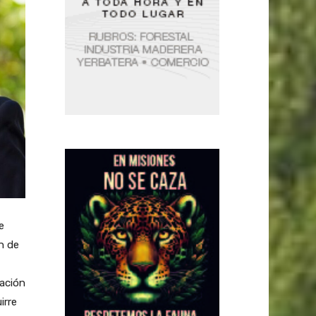
e
n de
tación
irre