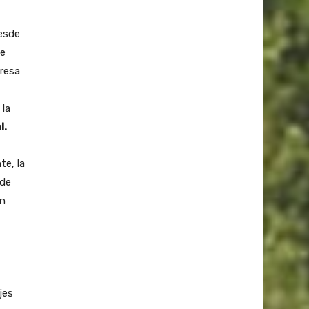
esde
de
presa
 la
l.
e, la
 de
an
jes