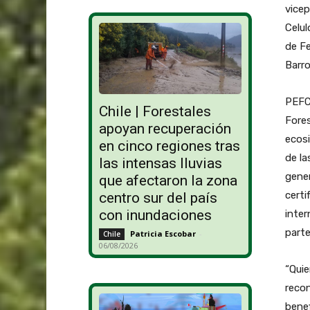
vicep
Celul
de Fe
Barr
PEFC
Chile | Forestales
Fores
apoyan recuperación
ecosi
en cinco regiones tras
de la
las intensas lluvias
gener
que afectaron la zona
cert
centro sur del país
con inundaciones
inter
parte
Patricia Escobar
-
Chile
06/08/2026
“Qui
recon
benef