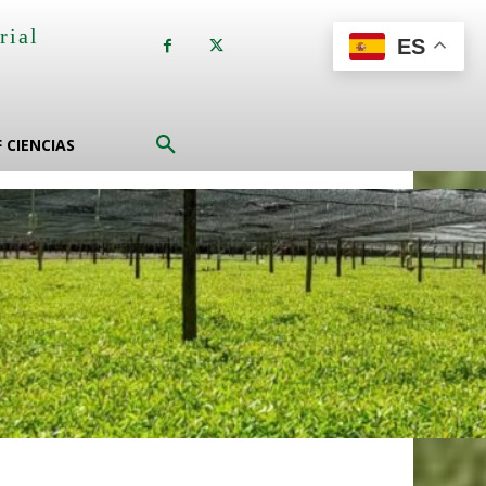
rial
ES
a
F CIENCIAS