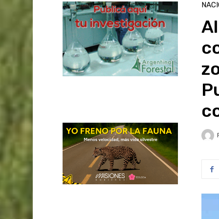
NAC
Al
c
zo
Pu
c