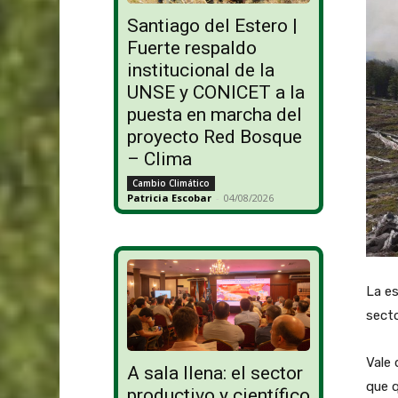
Santiago del Estero |
Fuerte respaldo
institucional de la
UNSE y CONICET a la
puesta en marcha del
proyecto Red Bosque
– Clima
Cambio Climático
Patricia Escobar
-
04/08/2026
La es
secto
Vale 
A sala llena: el sector
que q
productivo y científico