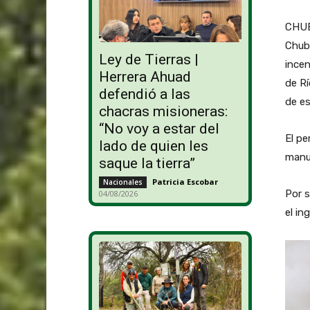
CHUBU
Chub
Ley de Tierras |
incen
Herrera Ahuad
de Rí
defendió a las
de es
chacras misioneras:
“No voy a estar del
El pe
lado de quien les
manu
saque la tierra”
Patricia Escobar
-
Nacionales
Por s
04/08/2026
el in