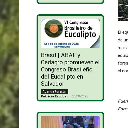
El eq
de un
reali
Brasil | ABAF y
equi
Cedagro promueven el
fores
Congreso Brasileño
el co
del Eucalipto en
Salvador
Agenda Forestal
Patricia Escobar
-
05/08/2026
Fuent
Fore