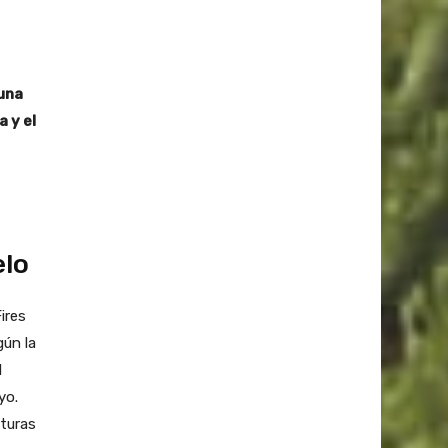
 una
 y el
elo
ires
ún la
l
yo.
aturas