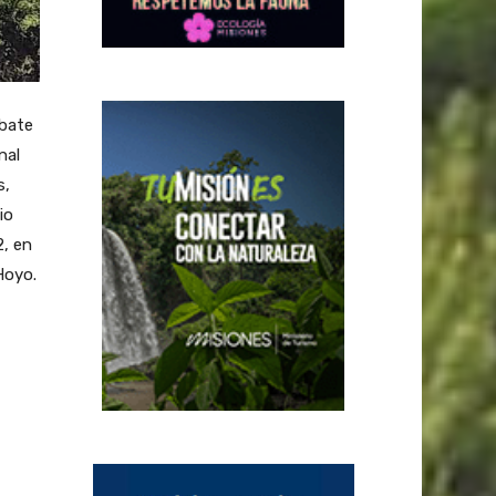
mbate
nal
s,
io
2, en
Hoyo.