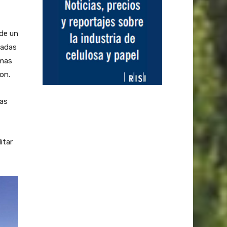
de un
gadas
amas
on.
tas
itar