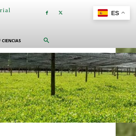
rial
ES
a
F CIENCIAS