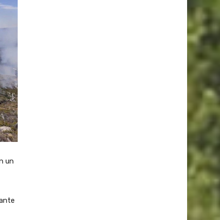
en un
rante