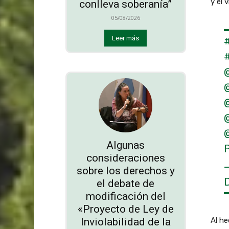
y el 
conlleva soberanía”
05/08/2026
Leer más
#
Algunas
consideraciones
sobre los derechos y
el debate de
modificación del
«Proyecto de Ley de
Inviolabilidad de la
Al he