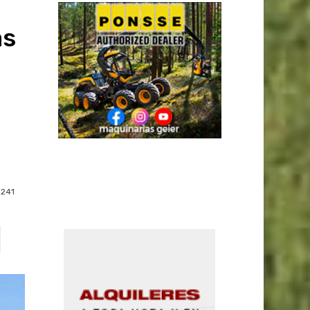
as
241