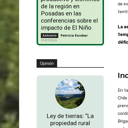
de in
de la región en
territ
Posadas en las
conferencias sobre el
La a
impacto de El Niño
temp
Patricia Escobar
-
Ambiente
31/07/2026
défic
Opinión
In
En ta
Chile
prens
cordó
Ley de tierras: “La
Briga
propiedad rural