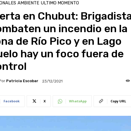
IONALES
AMBIENTE
ULTIMO MOMENTO
erta en Chubut: Brigadist
ombaten un incendio en la
na de Río Pico y en Lago
elo hay un foco fuera de
ontrol
Por
Patricia Escobar
23/12/2021
Facebook
X
WhatsApp
Copy URL