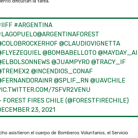
viento dificultan la tarea.
IIFF
#ARGENTINA
#LAGOPUELO
@ARGENTINAFOREST
@COLOBROCKERHOF
@CLAUDIOVIGNETTA
@FLYEZEQUIEL
@BOMBABELLOTO
@MAYDAY_AI
@ELBOLSONNEWS
@JUAMPYRO
@TRACY_IF
@TREMEX2
@INCENDIOS_CONAF
@FERNANDORAINR
@SPLIF_RN
@UAVCHILE
PIC.TWITTER.COM/7SFVR2VENU
— FOREST FIRES CHILE (@FORESTFIRECHILE)
DECEMBER 23, 2021
cho asistieron el cuerpo de Bomberos Voluntarios, el Servicio