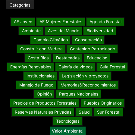
Categorías
AF Joven
AF Mujeres Forestales
Agenda Forestal
Ambiente
Aves del Mundo
Biodiversidad
Cambio Climático
Conservación
Construir con Madera
Contenido Patrocinado
Costa Rica
Destacadas
Educación
Energías Renovables
Galería de videos
Guia Forestal
Institucionales
Legislación y proyectos
Manejo de Fuego
Memorias&Reconocimientos
Opinión
Parques Nacionales
Precios de Productos Forestales
Pueblos Originarios
Reservas Naturales Privadas
Salud
Sur Forestal
Tecnologías
Valor Ambiental