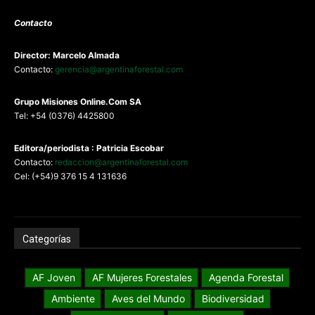
Contacto
Director: Marcelo Almada
Contacto:
gerencia@argentinaforestal.com
G
rupo Misiones
Online.Com
SA
Tel: +54 (0376) 4425800
Editora/periodista : Patricia Escobar
Contacto:
redaccion@argentinaforestal.com
Cel: (+54)9 376 15 4 131636
Categorías
AF Joven
AF Mujeres Forestales
Agenda Forestal
Ambiente
Aves del Mundo
Biodiversidad