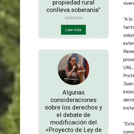
propiedad rural
viver
conlleva soberanía”
05/08/2026
“A lo
tanto
Leer más
volun
exten
Rese
proc
UNL, 
Profe
Juan 
Algunas
inici
consideraciones
dentr
sobre los derechos y
insta
el debate de
modificación del
“Este
«Proyecto de Ley de
como