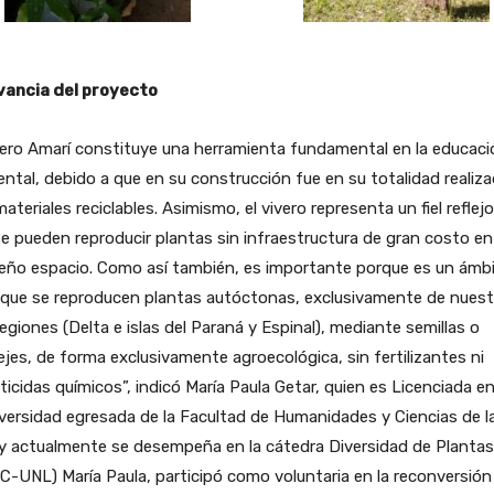
vancia del proyecto
vero Amarí constituye una herramienta fundamental en la educaci
ntal, debido a que en su construcción fue en su totalidad realiz
ateriales reciclables. Asimismo, el vivero representa un fiel reflej
e pueden reproducir plantas sin infraestructura de gran costo en
eño espacio. Como así también, es importante porque es un ámb
 que se reproducen plantas autóctonas, exclusivamente de nuest
egiones (Delta e islas del Paraná y Espinal), mediante semillas o
jes, de forma exclusivamente agroecológica, sin fertilizantes ni
ticidas químicos”, indicó María Paula Getar, quien es Licenciada e
versidad egresada de la Facultad de Humanidades y Ciencias de l
 actualmente se desempeña en la cátedra Diversidad de Plantas 
-UNL) María Paula, participó como voluntaria en la reconversión