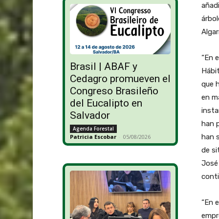
añad
árbol
Algar
“En e
Brasil | ABAF y
Hábit
Cedagro promueven el
que 
Congreso Brasileño
en m
del Eucalipto en
insta
Salvador
han p
Agenda Forestal
han 
Patricia Escobar
-
05/08/2026
de si
José 
conti
“En e
empre