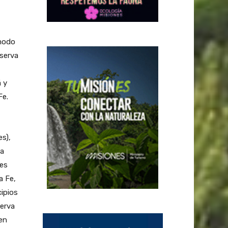
 modo
eserva
á y
Fe.
s),
va
ies
a Fe,
ipios
serva
ien