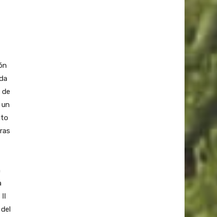
ón
ada
o de
 un
ito
ras
n
a
II
 del