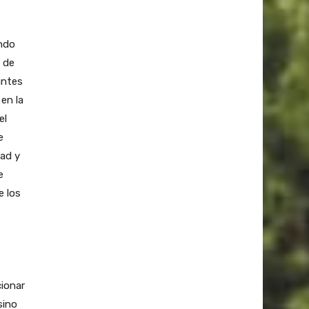
ando
o de
antes
en la
el
e
dad y
e
e los
cionar
sino