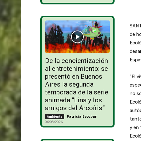
SANTA
de ho
Ecoló
desar
Espin
De la concientización
al entretenimiento: se
presentó en Buenos
“El v
Aires la segunda
espec
temporada de la serie
no só
animada “Lina y los
Ecoló
amigos del Arcoíris”
autóc
Patricia Escobar
-
Ambiente
tanto
06/08/2026
y en 
Ecoló