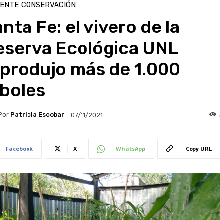
IENTE
CONSERVACIÓN
nta Fe: el vivero de la
eserva Ecológica UNL
eprodujo más de 1.000
rboles
Por
Patricia Escobar
07/11/2021
Facebook
X
WhatsApp
Copy URL