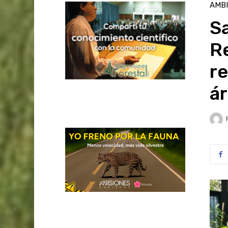
AMB
Sa
R
r
á