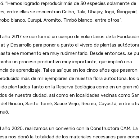
ió: “Hemos logrado reproducir más de 30 especies solamente de
es, entre ellas se encuentran Ceibo, Tala, Ubajay, Ingá, Ñangapirí,
robo blanco, Curupí, Aromito, Timbó blanco, entre otros”.
l año 2017 se conformó un cuerpo de voluntarios de la Fundació
at y Desarrollo para poner a punto el vivero de plantas autócton
hasta ese momento era muy rudimentario. Desde entonces, se p
archa un proceso productivo muy importante, que implicó una
ncia de aprendizaje. Tal es así que en los cinco años que pasaron
roducido más de mil ejemplares de nuestra flora autóctona, los c
sido plantados tanto en la Reserva Ecológica como en un gran n
tios de nuestra ciudad, así como en localidades vecinas como Sa
del Rincón, Santo Tomé, Sauce Viejo, Recreo, Cayastá, entre otra
nuó.
l año 2020, realizamos un convenio con la Constructora CAM. La
sa nos donó la totalidad de los materiales necesarios para conc