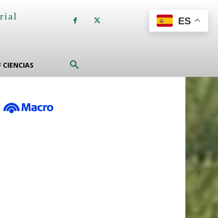
rial
ES
a
F CIENCIAS