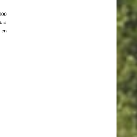
100
udad
 en