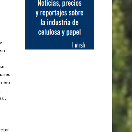
n
as,
uso
 se
uales
úmero
n
s”,
retar