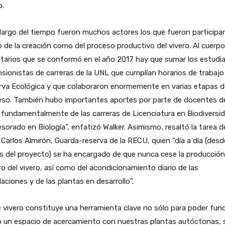
o.
 largo del tiempo fueron muchos actores los que fueron particip
 de la creación como del proceso productivo del vivero. Al cuerp
tarios que se conformó en el año 2017 hay que sumar los estudi
sionistas de carreras de la UNL que cumplían horarios de trabajo 
rva Ecológica y que colaboraron enormemente en varias etapas d
eso. También hubo importantes aportes por parte de docentes d
fundamentalmente de las carreras de Licenciatura en Biodiversi
sorado en Biología”, enfatizó Walker. Asimismo, resaltó la tarea d
Carlos Almirón, Guarda-reserva de la RECU, quien “día a día (desd
os del proyecto) se ha encargado de que nunca cese la producción
o del vivero, así como del acondicionamiento diario de las
laciones y de las plantas en desarrollo”.
 vivero constituye una herramienta clave no sólo para poder fun
 un espacio de acercamiento con nuestras plantas autóctonas, 