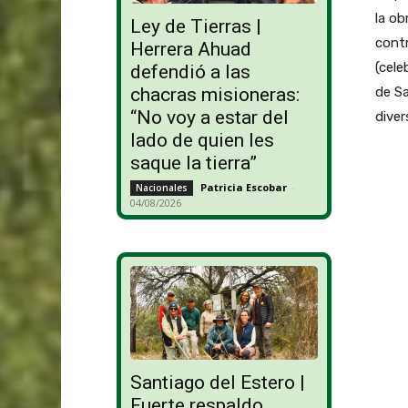
la ob
Ley de Tierras |
cont
Herrera Ahuad
(cele
defendió a las
de S
chacras misioneras:
“No voy a estar del
diver
lado de quien les
saque la tierra”
Patricia Escobar
-
Nacionales
04/08/2026
Santiago del Estero |
Fuerte respaldo