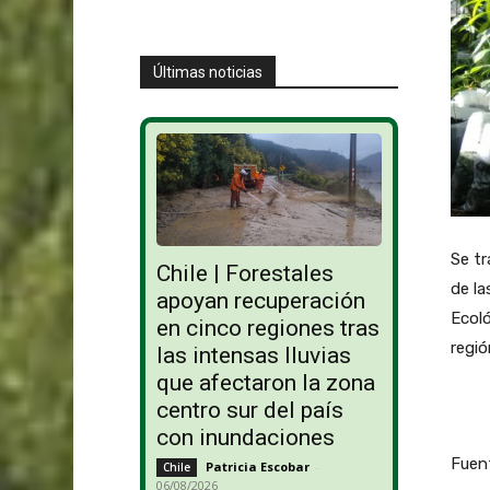
Últimas noticias
Se tr
Chile | Forestales
de la
apoyan recuperación
Ecoló
en cinco regiones tras
regió
las intensas lluvias
que afectaron la zona
centro sur del país
con inundaciones
Fuen
Patricia Escobar
-
Chile
06/08/2026