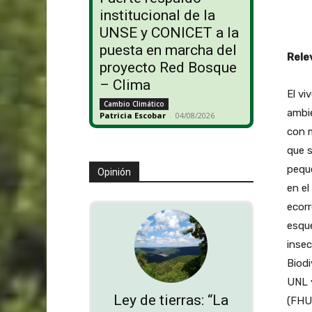
institucional de la
UNSE y CONICET a la
puesta en marcha del
Rele
proyecto Red Bosque
– Clima
El vi
Cambio Climático
ambie
Patricia Escobar
-
04/08/2026
con m
que s
pequ
Opinión
en el
ecorr
esque
insec
Biodi
UNL y
Ley de tierras: “La
(FHUC