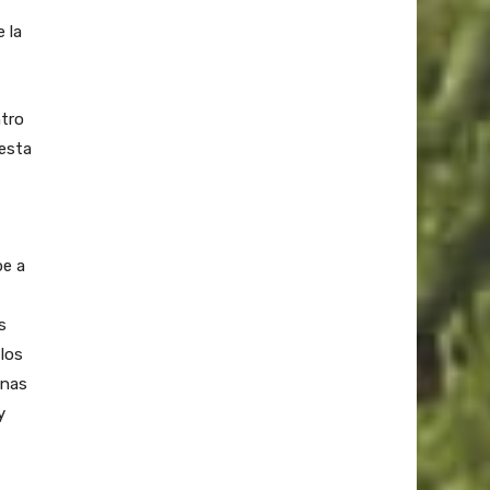
 la
ntro
 esta
be a
s
 los
inas
y