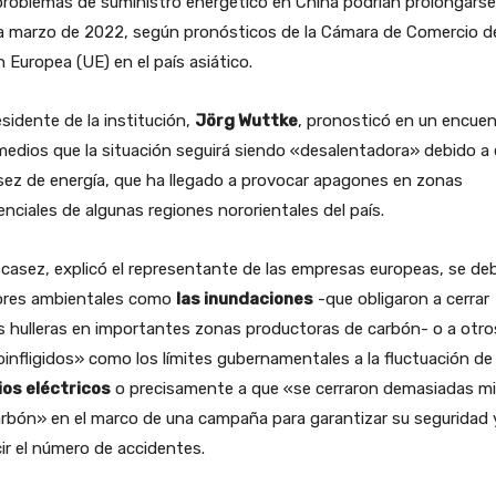
roblemas de suministro energético en China podrían prolongarse
a marzo de 2022, según pronósticos de la Cámara de Comercio de
 Europea (UE) en el país asiático.
esidente de la institución,
Jörg Wuttke
, pronosticó en un encue
edios que la situación seguirá siendo «desalentadora» debido a
ez de energía, que ha llegado a provocar apagones en zonas
enciales de algunas regiones nororientales del país.
casez, explicó el representante de las empresas europeas, se de
ores ambientales como
las inundaciones
-que obligaron a cerrar
 hulleras en importantes zonas productoras de carbón- o a otro
infligidos» como los límites gubernamentales a la fluctuación de
ios eléctricos
o precisamente a que «se cerraron demasiadas m
rbón» en el marco de una campaña para garantizar su seguridad 
ir el número de accidentes.