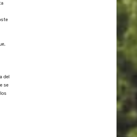
ta
oste
ue,
a del
ue se
 los