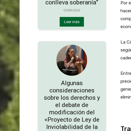
conlleva soberanía”
Por 
05/08/2026
hacer
compo
Leer más
econó
La Cá
segú
cade
Entre
preci
Algunas
gener
consideraciones
sobre los derechos y
elim
el debate de
modificación del
«Proyecto de Ley de
Inviolabilidad de la
Tra