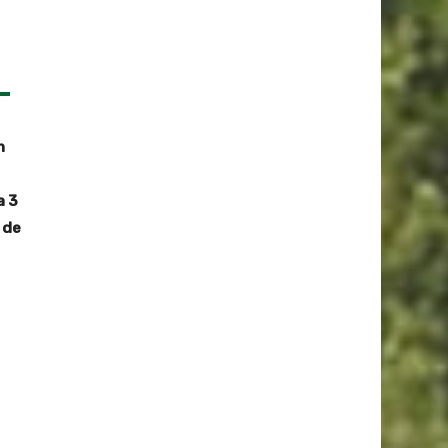
n
a 3
 de