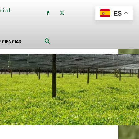
rial
ES
a
F CIENCIAS