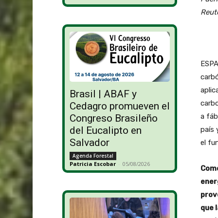
Reut
ESPAÑ
carbó
aplic
Brasil | ABAF y
carbo
Cedagro promueven el
a fáb
Congreso Brasileño
del Eucalipto en
país 
Salvador
el fu
Agenda Forestal
Patricia Escobar
-
05/08/2026
Como
ener
prov
que 