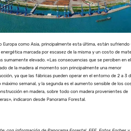
 Europa como Asia, principalmente esta última, están sufriendo
s energética marcada por escasez de la misma y un costo de mate
as sumamente elevado. «Las consecuencias que se perciben en el
ado de la madera al momento son principalmente una menor
cción, ya que las fábricas pueden operar en el entorno de 2 a 3 d
 máximo semanal, y la segunda es el aumento sensible de los co
onstrucción en madera, sobre todo con madera provenientes de
eras», indicaron desde Panorama Forestal.
te: con información de Panorama Forestal, EFE. Fotos Forbes y