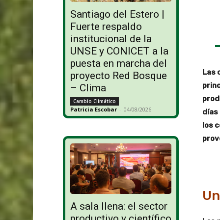
Santiago del Estero |
Fuerte respaldo
institucional de la
UNSE y CONICET a la
puesta en marcha del
Las 
proyecto Red Bosque
prin
– Clima
prod
Cambio Climático
Patricia Escobar
-
04/08/2026
días
los 
prov
Un
A sala llena: el sector
productivo y científico