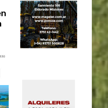
en
n
330