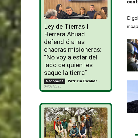
cont
El go
Ley de Tierras |
incap
Herrera Ahuad
defendió a las
chacras misioneras:
“No voy a estar del
lado de quien les
saque la tierra”
Patricia Escobar
-
Nacionales
04/08/2026