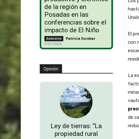
Los p
de la región en
hast
Posadas en las
Unión
conferencias sobre el
impacto de El Niño
El pr
Patricia Escobar
-
Ambiente
con m
31/07/2026
escas
resid
Opinión
La es
fact
minas
«auto
prec
de ca
Ley de tierras: “La
reduc
propiedad rural