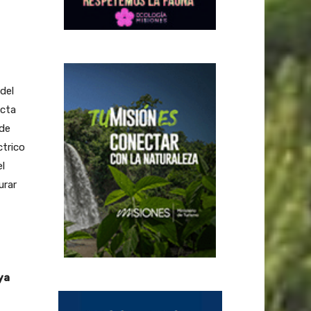
del
icta
 de
ctrico
l
urar
ya