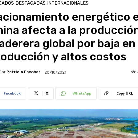
CADOS
DESTACADAS
INTERNACIONALES
acionamiento energético 
ina afecta a la producció
derera global por baja en
oducción y altos costos
Por
Patricia Escobar
28/10/2021
Facebook
X
WhatsApp
Copy URL