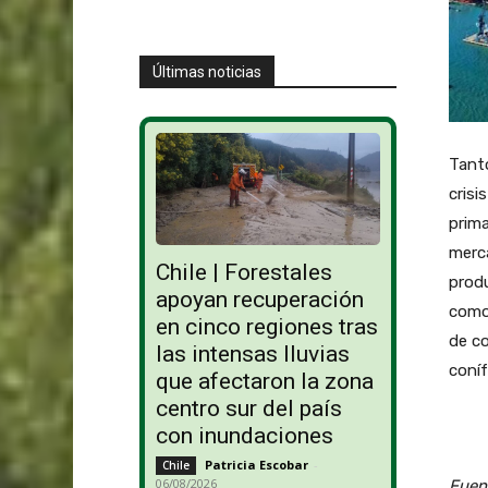
Últimas noticias
Tanto
crisi
prim
merc
Chile | Forestales
produ
apoyan recuperación
como
en cinco regiones tras
de c
las intensas lluvias
coníf
que afectaron la zona
centro sur del país
con inundaciones
Patricia Escobar
-
Chile
06/08/2026
Fuen