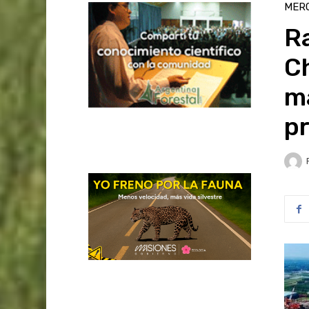
MER
R
Ch
ma
pr