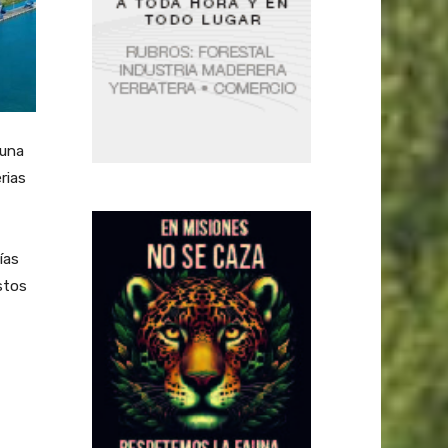
 una
rias
ías
stos